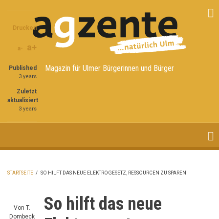
Direkt
Share
Share
Share
zum
on
on
through
Inhalt
Drucken
Facebook
Twitter
email
a+
a-
Magazin für Ulmer Bürgerinnen und Bürger
Published
3 years
Zuletzt
aktualisiert
3 years
STARTSEITE
/
SO HILFT DAS NEUE ELEKTROGESETZ, RESSOURCEN ZU SPAREN
PFADNAVIGATION
So hilft das neue
Von
T.
Dombeck