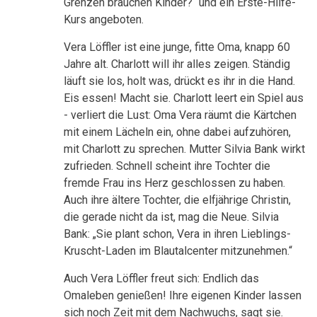
Grenzen brauchen Kinder?“ und ein Erste-Hilfe-
Kurs angeboten.
Vera Löffler ist eine junge, fitte Oma, knapp 60
Jahre alt. Charlott will ihr alles zeigen. Ständig
läuft sie los, holt was, drückt es ihr in die Hand.
Eis essen! Macht sie. Charlott leert ein Spiel aus
- verliert die Lust: Oma Vera räumt die Kärtchen
mit einem Lächeln ein, ohne dabei aufzuhören,
mit Charlott zu sprechen. Mutter Silvia Bank wirkt
zufrieden. Schnell scheint ihre Tochter die
fremde Frau ins Herz geschlossen zu haben.
Auch ihre ältere Tochter, die elfjährige Christin,
die gerade nicht da ist, mag die Neue. Silvia
Bank: „Sie plant schon, Vera in ihren Lieblings-
Kruscht-Laden im Blautalcenter mitzunehmen.“
Auch Vera Löffler freut sich: Endlich das
Omaleben genießen! Ihre eigenen Kinder lassen
sich noch Zeit mit dem Nachwuchs, sagt sie.