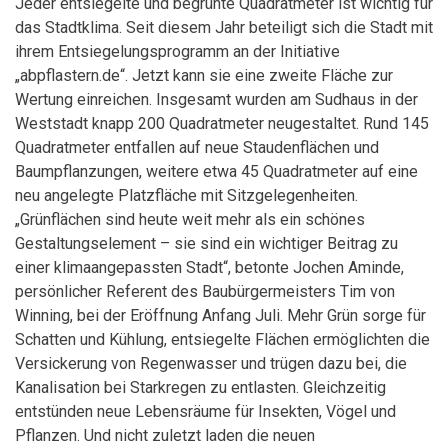
Jeder entsiegelte und begrünte Quadratmeter ist wichtig für
das Stadtklima. Seit diesem Jahr beteiligt sich die Stadt mit
ihrem Entsiegelungsprogramm an der Initiative
„abpflastern.de“. Jetzt kann sie eine zweite Fläche zur
Wertung einreichen. Insgesamt wurden am Sudhaus in der
Weststadt knapp 200 Quadratmeter neugestaltet. Rund 145
Quadratmeter entfallen auf neue Staudenflächen und
Baumpflanzungen, weitere etwa 45 Quadratmeter auf eine
neu angelegte Platzfläche mit Sitzgelegenheiten.
„Grünflächen sind heute weit mehr als ein schönes
Gestaltungselement – sie sind ein wichtiger Beitrag zu
einer klimaangepassten Stadt“, betonte Jochen Aminde,
persönlicher Referent des Baubürgermeisters Tim von
Winning, bei der Eröffnung Anfang Juli. Mehr Grün sorge für
Schatten und Kühlung, entsiegelte Flächen ermöglichten die
Versickerung von Regenwasser und trügen dazu bei, die
Kanalisation bei Starkregen zu entlasten. Gleichzeitig
entstünden neue Lebensräume für Insekten, Vögel und
Pflanzen. Und nicht zuletzt laden die neuen