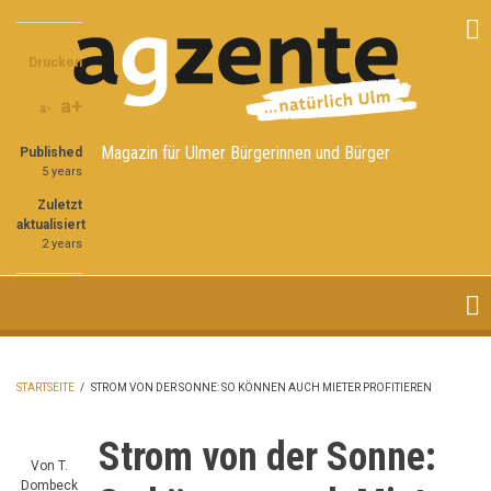
Direkt
Share
Share
Share
zum
on
on
through
Inhalt
Drucken
Facebook
Twitter
email
a+
a-
Magazin für Ulmer Bürgerinnen und Bürger
Published
5 years
Zuletzt
aktualisiert
2 years
STARTSEITE
/
STROM VON DER SONNE: SO KÖNNEN AUCH MIETER PROFITIEREN
PFADNAVIGATION
Strom von der Sonne:
Von
T.
Dombeck