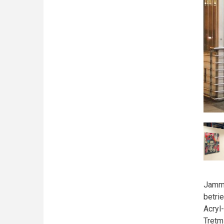
Jamme
betri
Acryl
Tretm