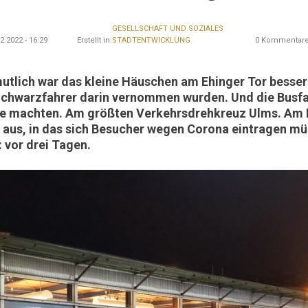
GESELLSCHAFT UND SOZIALES
02.2022 - 16:29
Erstellt in:
STADTENTWICKLUNG
0 Kommentar
utlich war das kleine Häuschen am Ehinger Tor besser
Schwarzfahrer darin vernommen wurden. Und die Busfah
e machten. Am größten Verkehrsdrehkreuz Ulms. Am E
 aus, in das sich Besucher wegen Corona eintragen müs
: vor drei Tagen.