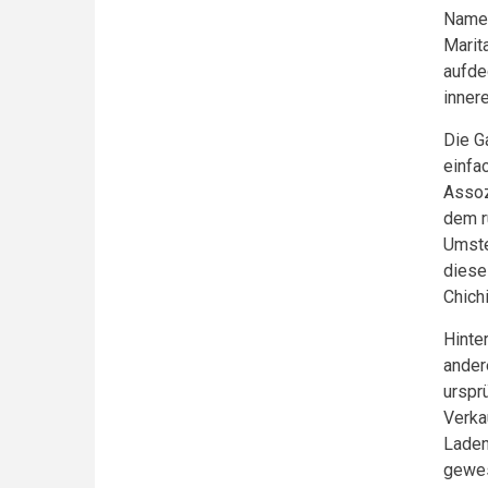
Namen
Marit
aufde
inner
Die G
einfa
Assoz
dem r
Umste
diese
Chichi
Hinte
ander
urspr
Verka
Laden
gewes