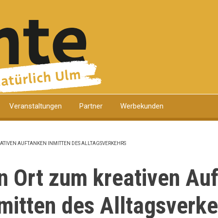
k
Veranstaltungen
Partner
Werbekunden
EATIVEN AUFTANKEN INMITTEN DES ALLTAGSVERKEHRS
TION
n Ort zum kreativen Au
mitten des Alltagsverk