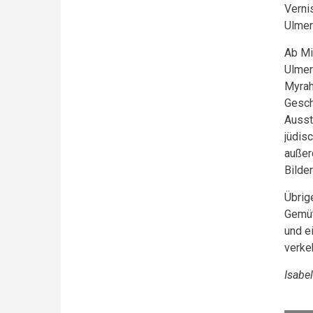
Verni
Ulmer
Ab Mi
Ulmer
Myrah
Gesch
Ausst
jüdis
außer
Bilde
Übrig
Gemüt
und e
verke
Isabe