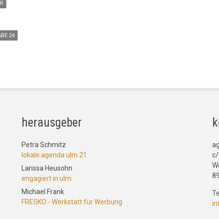
R
BE 24
herausgeber
k
Petra Schmitz
a
lokale agenda ulm 21
c/
W
Larissa Heusohn
8
engagiert in ulm
Michael Frank
Te
FRESKO - Werkstatt für Werbung
i