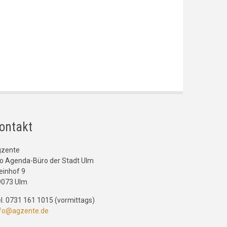
ontakt
gzente
o Agenda-Büro der Stadt Ulm
einhof 9
9073 Ulm
l. 0731 161 1015 (vormittags)
nfo@agzente.de