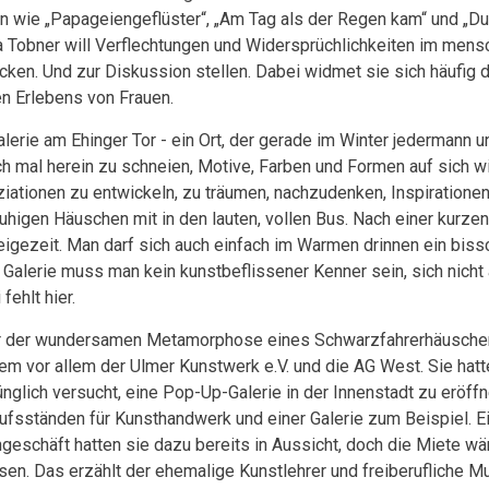
 wie „Papageiengeflüster“, „Am Tag als der Regen kam“ und „Dur
a Tobner will Verflechtungen und Widersprüchlichkeiten im mens
cken. Und zur Diskussion stellen. Dabei widmet sie sich häufig
en Erlebens von Frauen.
alerie am Ehinger Tor - ein Ort, der gerade im Winter jedermann un
ch mal herein zu schneien, Motive, Farben und Formen auf sich w
iationen zu entwickeln, zu träumen, nachzudenken, Inspiration
uhigen Häuschen mit in den lauten, vollen Bus. Nach einer kurzen
igezeit. Man darf sich auch einfach im Warmen drinnen ein bis
 Galerie muss man kein kunstbeflissener Kenner sein, sich nicht 
 fehlt hier.
r der wundersamen Metamorphose eines Schwarzfahrerhäuschen
em vor allem der Ulmer Kunstwerk e.V. und die AG West. Sie hatt
ünglich versucht, eine Pop-Up-Galerie in der Innenstadt zu eröffn
ufsständen für Kunsthandwerk und einer Galerie zum Beispiel. E
geschäft hatten sie dazu bereits in Aussicht, doch die Miete wä
en. Das erzählt der ehemalige Kunstlehrer und freiberufliche M