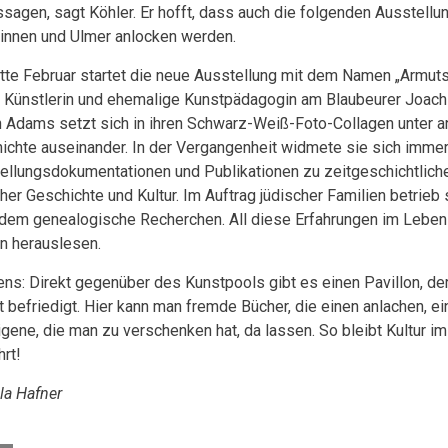
ssagen, sagt Köhler. Er hofft, dass auch die folgenden Ausstellu
innen und Ulmer anlocken werden.
tte Februar startet die neue Ausstellung mit dem Namen „Armut
 Künstlerin und ehemalige Kunstpädagogin am Blaubeurer Joa
 Adams setzt sich in ihren Schwarz-Weiß-Foto-Collagen unter a
ichte auseinander. In der Vergangenheit widmete sie sich imme
ellungsdokumentationen und Publikationen zu zeitgeschichtlic
cher Geschichte und Kultur. Im Auftrag jüdischer Familien betrieb 
dem genealogische Recherchen. All diese Erfahrungen im Leben
rn herauslesen.
ens: Direkt gegenüber des Kunstpools gibt es einen Pavillon, der
 befriedigt. Hier kann man fremde Bücher, die einen anlachen, 
igene, die man zu verschenken hat, da lassen. So bleibt Kultur im
hrt!
lla Hafner