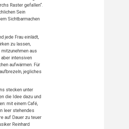
chs Raster gefallen“.
chlichen Sein
 dem Sichtbarmachen
d jede Frau einlädt,
irken zu lassen,
en mitzunehmen aus
 aber intensiven
schen aufwärmen. Für
aufbrezeln, jegliches
s stecken unter
en die Idee dazu und
en: mit einem Café,
in leer stehendes
re auf Dauer zu teuer
usiker Reinhard