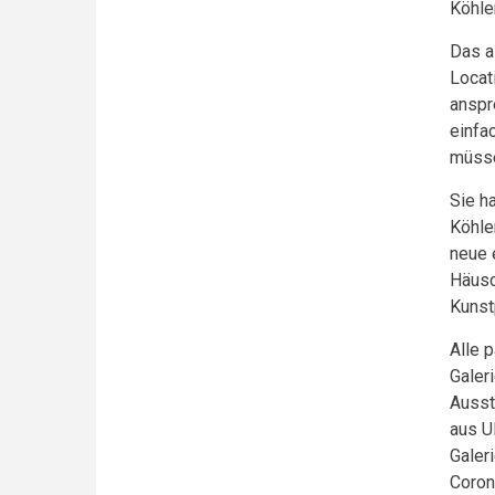
Köhle
Das a
Locat
anspr
einfa
müsse
Sie h
Köhle
neue 
Häusc
Kunst
Alle 
Galeri
Ausst
aus U
Galer
Coron