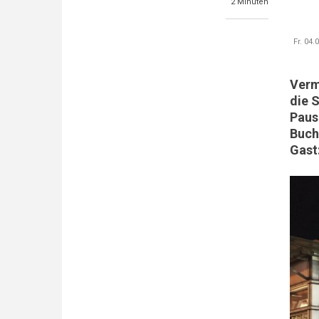
2 Minuten
Fr. 04.
Verm
die 
Paus
Buch
Gast