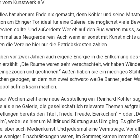
r vom Kunstwerk e.V..
lles hat aber am Ende nix gemacht, denn Köhler und seine Mitstr
ion am Ehinger Tor ideal für eine Galerie, die möglichst viele B
echen sollte. Und außerdem: Wer eh auf den Bus warten muss, sc
ch mal aus Neugierde rein. Auch wenn er sonst mit Kunst nichts
n die Vereine hier nur die Betriebskosten zahlen.
aben vor zwei Jahren auch eigene Energie in die Entkernung des
r erzählt: „Die Räume waren sehr verschachtelt, wir haben Wänd
eingezogen und gestrichen.“ Außen haben sie ein niedriges Stah
hen gezogen, an dem nun zwei schwarz-weiße Banner jeden Wa
pool aufmerksam machen.
paar Wochen zieht eine neue Ausstellung ein. Reinhard Köhler sag
e als eine Galerie, die gesellschaftlich relevante Themen aufgrei
ellungen bereits den Titel „Friede, Freude, Eierkuchen“ – oder „D
lm“, wobei es hier um Militär und Rüstung aus Ulm ging. Es gibt 
ie, aber auch Medienkunst. Und jedesmal eine Vernissage. Vor a
a weniger Einschränkungen waren, im Sommer, kamen immer 80 