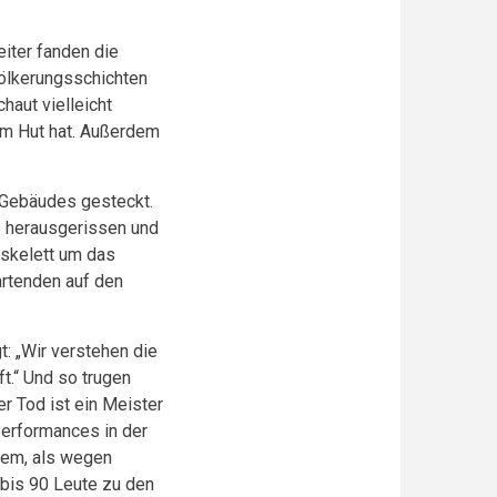
eiter fanden die
evölkerungsschichten
haut vielleicht
 am Hut hat. Außerdem
 Gebäudes gesteckt.
e herausgerissen und
lskelett um das
rtenden auf den
t: „Wir verstehen die
ft.“ Und so trugen
er Tod ist ein Meister
Performances in der
llem, als wegen
bis 90 Leute zu den