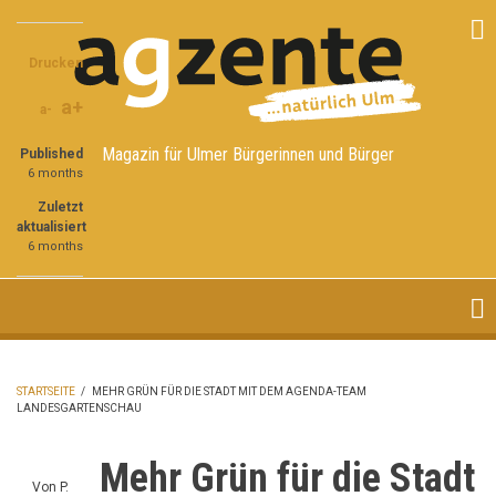
Direkt
Share
Share
Share
zum
on
on
through
Inhalt
Drucken
Facebook
Twitter
email
a+
a-
Magazin für Ulmer Bürgerinnen und Bürger
Published
6 months
Zuletzt
aktualisiert
6 months
STARTSEITE
/
MEHR GRÜN FÜR DIE STADT MIT DEM AGENDA-TEAM
LANDESGARTENSCHAU
PFADNAVIGATION
Mehr Grün für die Stadt
Von
P.