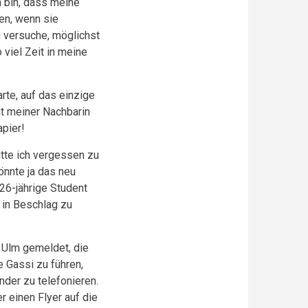
h bin, dass meine
en, wenn sie
h versuche, möglichst
 viel Zeit in meine
rte, auf das einzige
ht meiner Nachbarin
apier!
tte ich vergessen zu
önnte ja das neu
 26-jährige Student
 in Beschlag zu
 Ulm gemeldet, die
 Gassi zu führen,
nder zu telefonieren.
r einen Flyer auf die