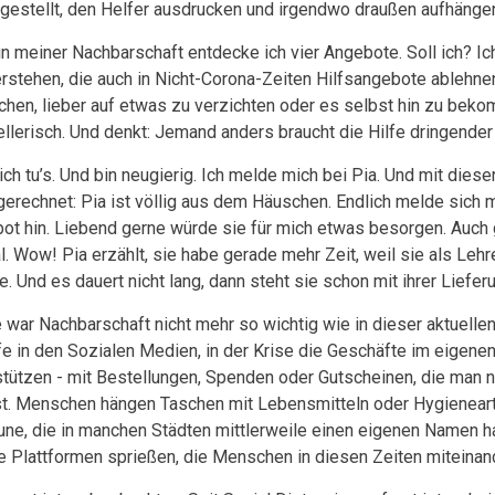
 gestellt, den Helfer ausdrucken und irgendwo draußen aufhäng
in meiner Nachbarschaft entdecke ich vier Angebote. Soll ich? Ic
erstehen, die auch in Nicht-Corona-Zeiten Hilfsangebote ablehne
chen, lieber auf etwas zu verzichten oder es selbst hin zu beko
ellerisch. Und denkt: Jemand anders braucht die Hilfe dringender 
ch tu’s. Und bin neugierig. Ich melde mich bei Pia. Und mit diese
 gerechnet: Pia ist völlig aus dem Häuschen. Endlich melde sich m
ot hin. Liebend gerne würde sie für mich etwas besorgen. Auch g
l. Wow! Pia erzählt, sie habe gerade mehr Zeit, weil sie als Leh
e. Und es dauert nicht lang, dann steht sie schon mit ihrer Lieferu
 war Nachbarschaft nicht mehr so wichtig wie in dieser aktuellen
fe in den Sozialen Medien, in der Krise die Geschäfte im eigenen
stützen - mit Bestellungen, Spenden oder Gutscheinen, die man 
st. Menschen hängen Taschen mit Lebensmitteln oder Hygienearti
une, die in manchen Städten mittlerweile einen eigenen Namen 
he Plattformen sprießen, die Menschen in diesen Zeiten miteinan