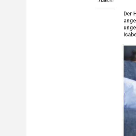
3 Minuten
Der 
ange
unge
Isabe