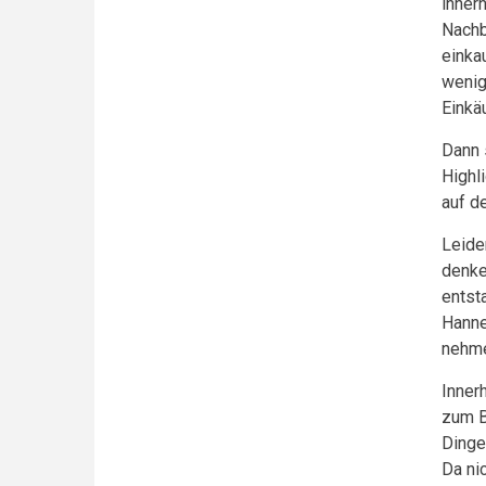
inner
Nachb
einka
wenig
Einkä
Dann 
Highl
auf de
Leide
denke
entst
Hanne
nehm
Inner
zum B
Dinge
Da nic