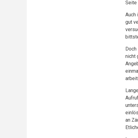
Seite
Auch 
gut v
versu
bittst
Doch i
nicht
Angeb
einma
arbeit
Lange
Aufru
unter
einlö
an Zä
Etlic