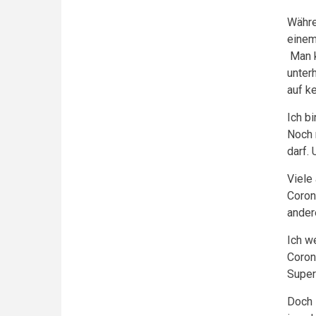
Währe
einem
Man k
unter
auf ke
Ich b
Noch 
darf.
Viele
Coron
ander
Ich w
Corona
Super
Doch 