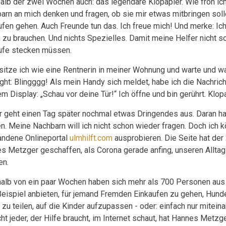
halb der zwei Wochen auch: das legendäre Klopapier. Wie froh ic
arn an mich denken und fragen, ob sie mir etwas mitbringen soll
ufen gehen. Auch Freunde tun das. Ich freue mich! Und merke: Ic
 zu brauchen. Und nichts Spezielles. Damit meine Helfer nicht so
ufe stecken müssen.
sitze ich wie eine Rentnerin in meiner Wohnung und warte und wa
ight: Blingggg! Als mein Handy sich meldet, habe ich die Nachric
m Display: „Schau vor deine Tür!“ Ich öffne und bin gerührt. Klop
r geht einen Tag später nochmal etwas Dringendes aus. Daran ha
n. Meine Nachbarn will ich nicht schon wieder fragen. Doch ich k
andene Onlineportal
ulmhilft.com
ausprobieren. Die Seite hat der
s Metzger geschaffen, als Corona gerade anfing, unseren Alltag
en.
halb von ein paar Wochen haben sich mehr als 700 Personen aus
eispiel anbieten, für jemand Fremden Einkaufen zu gehen, Hunde
 zu teilen, auf die Kinder aufzupassen - oder: einfach nur miteina
ht jeder, der Hilfe braucht, im Internet schaut, hat Hannes Metzge