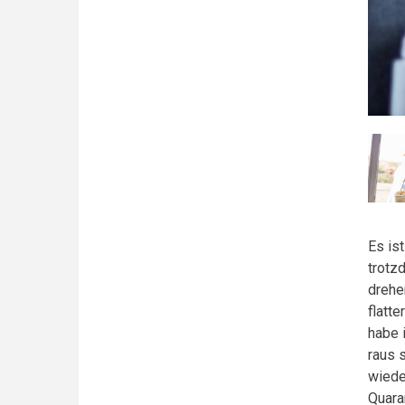
Es is
trotz
drehe
flatt
habe 
raus 
wieder
Quara