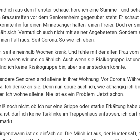
nd ich aus dem Fenster schaue, höre ich eine Stimme - und sehe
 Grasstreifen vor dem Seniorenheim gegenüber steht. Er schaut
önnte ihn für einen Minnesänger halten, einen Freier. Doch er sin
hält sich. Vermutlich auch nicht mit seiner Angebeteten. Sondern s
inen Fall raus. Seit Corona. So wie ich eben.
in seit eineinhalb Wochen krank. Und fühle mit der alten Frau vo
nie waren wir uns so ähnlich. Auch wenn sie Risikogruppe ist und
 Und ich keine Risikogruppe bin, aber sie anstecken könnte.
 andere Senioren sind alleine in ihrer Wohnung. Vor Corona. Wäh
a. Ich denke an sie. Denn nun spüre auch ich, wie abhängig ich bi
er. Ich wohne alleine. Nie ist es ein Problem. Jetzt schon.
eiß noch nicht, ob ich nur eine Grippe oder starke Erkältung habe 
 ist, darf ich keine Türklinke im Treppenhaus anfassen, ich darf 
markt.
irgendwann ist es einfach so: Die Milch ist aus, der Hustensaft, 