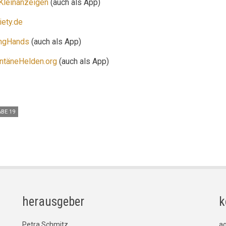
Kleinanzeigen
(auch als App)
iety.de
ingHands
(auch als App)
ntäneHelden.org
(auch als App)
BE 19
herausgeber
k
Petra Schmitz
a