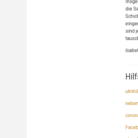
Insges
die S
Schic
einge
sind j
tausc
Isabe
Hil
ulmhi
neben
coron
Faceb