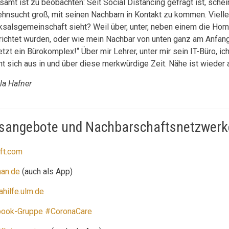
amt ist zu beobachten: Seit Social Distancing gefragt ist, schein
ehnsucht groß, mit seinen Nachbarn in Kontakt zu kommen. Vielle
ksalsgemeinschaft sieht? Weil über, unter, neben einem die Hom
richtet wurden, oder wie mein Nachbar von unten ganz am Anfang
etzt ein Bürokomplex!“ Über mir Lehrer, unter mir sein IT-Büro, i
ht sich aus in und über diese merkwürdige Zeit. Nähe ist wieder
lla Hafner
fsangebote und Nachbarschaftsnetzwerk
lft.com
an.de
(auch als App)
ahilfe.ulm.de
ook-Gruppe #CoronaCare