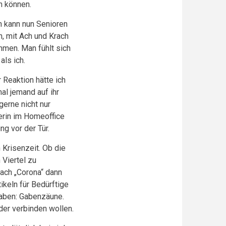
en können.
h kann nun Senioren
n, mit Ach und Krach
mmen. Man fühlt sich
als ich.
r Reaktion hätte ich
al jemand auf ihr
erne nicht nur
rerin im Homeoffice
ng vor der Tür.
 Krisenzeit. Ob die
 Viertel zu
nach „Corona“ dann
keln für Bedürftige
haben: Gabenzäune.
der verbinden wollen.