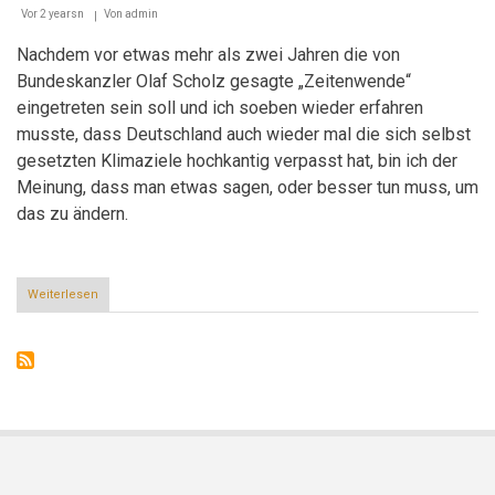
Vor 2 yearsn
Von
admin
Nachdem vor etwas mehr als zwei Jahren die von
Bundeskanzler Olaf Scholz gesagte „Zeitenwende“
eingetreten sein soll und ich soeben wieder erfahren
musste, dass Deutschland auch wieder mal die sich selbst
gesetzten Klimaziele hochkantig verpasst hat, bin ich der
Meinung, dass man etwas sagen, oder besser tun muss, um
das zu ändern.
Weiterlesen
über
Leserbrief:
Für
eine
müllfreie
Ulmwelt