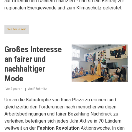
auf öffentlichen Dächern finanziert - und so ein Beitrag zur
regionalen Energiewende und zum Klimaschutz geleistet.
Weiterlesen
über
200
Teilnehmende
freuen
Großes Interesse
sich
über
an fairer und
die
Gründung
nachhaltiger
der
Donau-
Mode
Energie
Vor 2 yearsn
Von
P. Schmitz
Um an die Katastrophe von Rana Plaza zu erinnern und
gleichzeitig den Forderungen nach menschenwürdigen
Arbeitsbedingungen und fairer Bezahlung Nachdruck zu
verleihen, beteiligen sich jedes Jahr Aktive in 70 Ländern
weltweit an der
Fashion Revolution
Aktionswoche. In den