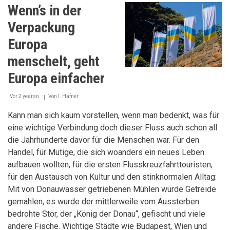
denn
Wenn’s in der
Politik
braucht
Verpackung
den
Frauenblick
Europa
menschelt, geht
Europa einfacher
Vor 2 yearsn
Von
I. Hafner
Kann man sich kaum vorstellen, wenn man bedenkt, was für
eine wichtige Verbindung doch dieser Fluss auch schon all
die Jahrhunderte davor für die Menschen war. Für den
Handel, für Mutige, die sich woanders ein neues Leben
aufbauen wollten, für die ersten Flusskreuzfahrttouristen,
für den Austausch von Kultur und den stinknormalen Alltag:
Mit von Donauwasser getriebenen Mühlen wurde Getreide
gemahlen, es wurde der mittlerweile vom Aussterben
bedrohte Stör, der „König der Donau“, gefischt und viele
andere Fische. Wichtige Städte wie Budapest, Wien und