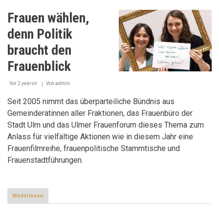
in
Ulm
Frauen wählen,
einfach
erklärt
denn Politik
braucht den
Frauenblick
Vor 2 yearsn
Von
admin
Seit 2005 nimmt das überparteiliche Bündnis aus
Gemeinderätinnen aller Fraktionen, das Frauenbüro der
Stadt Ulm und das Ulmer Frauenforum dieses Thema zum
Anlass für vielfältige Aktionen wie in diesem Jahr eine
Frauenfilmreihe, frauenpolitische Stammtische und
Frauenstadtführungen.
Weiterlesen
über
Frauen
wählen,