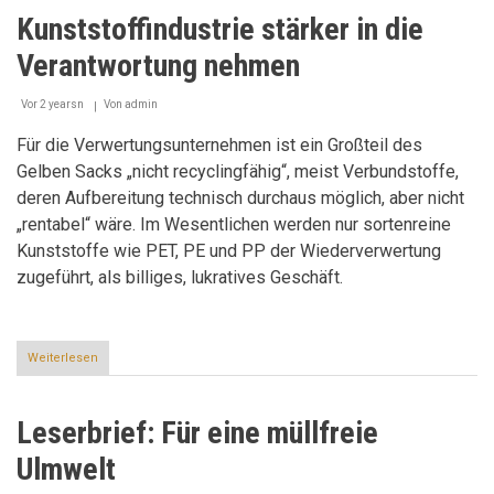
Kunststoffindustrie stärker in die
Verantwortung nehmen
Vor 2 yearsn
Von
admin
Für die Verwertungsunternehmen ist ein Großteil des
Gelben Sacks „nicht recyclingfähig“, meist Verbundstoffe,
deren Aufbereitung technisch durchaus möglich, aber nicht
„rentabel“ wäre. Im Wesentlichen werden nur sortenreine
Kunststoffe wie PET, PE und PP der Wiederverwertung
zugeführt, als billiges, lukratives Geschäft.
Weiterlesen
über
Kunststoffindustrie
stärker
in
Leserbrief: Für eine müllfreie
die
Verantwortung
Ulmwelt
nehmen