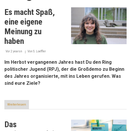
Es macht Spaß,
eine eigene
Meinung zu
haben
Vor 2 yearsn
Von
S. Loeffler
Im Herbst vergangenen Jahres hast Du den Ring
politischer Jugend (RPJ), der die Großdemo zu Beginn
des Jahres organisierte, mit ins Leben gerufen. Was
sind eure Ziele?
Weiterlesen
über
Es
macht
Spaß,
Das
eine
eigene