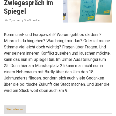
Zwiegespräch im
Meinung
zu
Spiegel
haben
Vor 2 yearsn
Von
S. Loeffler
Kommunal- und Europawahl? Worum geht es da denn?
Muss ich da hingehen? Was bringt mir das? Oder ist meine
Stimme vielleicht doch wichtig? Fragen über Fragen. Und
wer seinem inneren Konflikt zusehen und lauschen möchte,
kann das nun im Spiegel tun. Im Ulmer Ausstellungsraum
25. Denn hier am Münsterplatz 25 kann man nicht nur in
einem Nebenraum mit Birdly über das Ulm des 18.
Jahrhunderts fliegen, sondern sich auch viele Gedanken
über die politische Zukunft der Stadt machen. Und über die
wird ein Stück weit eben auch am 9.
Weiterlesen
über
Das