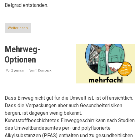
Belgrad entstanden.
Weiterlesen
über
Wenn’s
in
der
Mehrweg-
Verpackung
Europa
Optionen
menschelt,
geht
Europa
Vor 2 yearsn
Von
T. Dombeck
einfacher
Dass Einweg nicht gut für die Umwelt ist, ist offensichtlich.
Dass die Verpackungen aber auch Gesundheitsrisiken
bergen, ist dagegen wenig bekannt.
Kunststoffbeschichtetes Einweggeschirr kann nach Studien
des Umweltbundesamtes per- und polyfluorierte
Alkylsubstanzen (PFAS) enthalten und zu gesundheitlichen