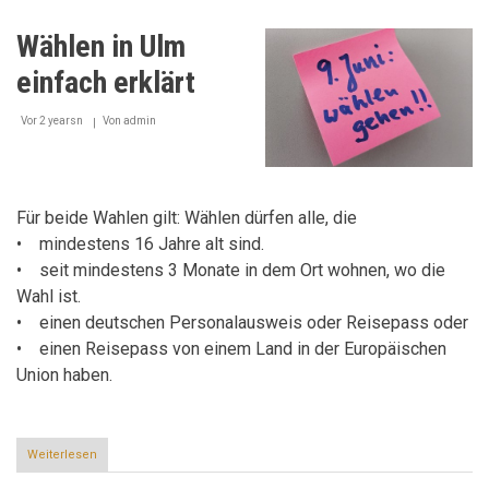
Zwiegespräch
im
Wählen in Ulm
Spiegel
einfach erklärt
Vor 2 yearsn
Von
admin
Für beide Wahlen gilt: Wählen dürfen alle, die
• mindestens 16 Jahre alt sind.
• seit mindestens 3 Monate in dem Ort wohnen, wo die
Wahl ist.
• einen deutschen Personalausweis oder Reisepass oder
• einen Reisepass von einem Land in der Europäischen
Union haben.
Weiterlesen
über
Wählen