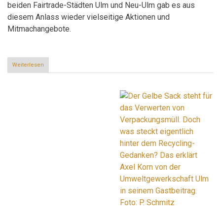
beiden Fairtrade-Städten Ulm und Neu-Ulm gab es aus
diesem Anlass wieder vielseitige Aktionen und
Mitmachangebote.
Weiterlesen
über
Großes
Interesse
an
fairer
und
nachhaltiger
Mode