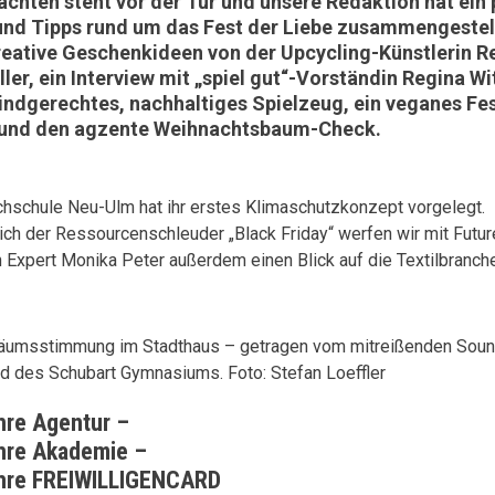
chten steht vor der Tür und unsere Redaktion hat ein 
und Tipps rund um das Fest der Liebe zusammengestell
reative Geschenkideen von der Upcycling-Künstlerin R
ller, ein Interview mit „spiel gut“-Vorständin Regina Wi
indgerechtes, nachhaltiges Spielzeug, ein veganes Fe
und den agzente Weihnachtsbaum-Check.
hschule Neu-Ulm hat ihr erstes Klimaschutzkonzept vorgelegt.
ich der Ressourcenschleuder „Black Friday“ werfen wir mit Futur
 Expert Monika Peter außerdem einen Blick auf die Textilbranch
hre Agentur –
hre Akademie –
hre FREIWILLIGENCARD