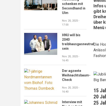
Weihna
schenken mit
Infos 
Secondhand in
gibt k
Ulm
Dreihe
Nov. 20, 2025 -
über k
17:00
Menü 
HNU will bis
2040
Die Hoc
treibhausgasneutral
sein
Anlässl
Fashion
Nov. 20, 2025 -
16:45
Der agzente
Weihnachtsbaum-
Check
Nov. 20, 2025 -
15 Ja
16:40
20 Ja
25 Ja
Interview mit