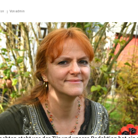
hsn
Von
admin