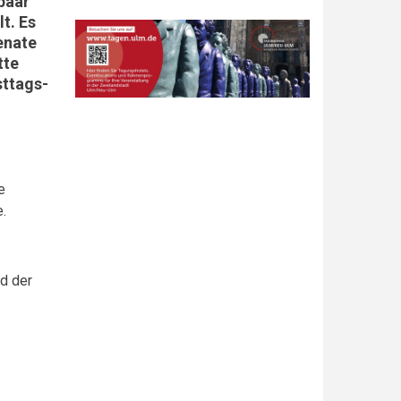
paar
t. Es
enate
tte
sttags-
e
e.