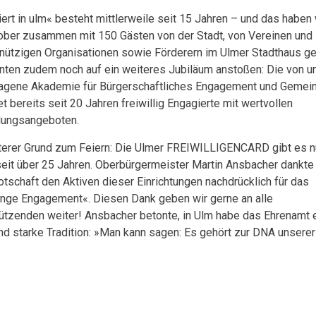
ert in ulm« besteht mittlerweile seit 15 Jahren – und das haben
ober zusammen mit 150 Gästen von der Stadt, von Vereinen und
ützigen Organisationen sowie Förderern im Ulmer Stadthaus gef
nten zudem noch auf ein weiteres Jubiläum anstoßen: Die von u
ragene Akademie für Bürgerschaftliches Engagement und Geme
et bereits seit 20 Jahren freiwillig Engagierte mit wertvollen
dungsangeboten.
terer Grund zum Feiern: Die Ulmer FREIWILLIGENCARD gibt es n
eit über 25 Jahren. Oberbürgermeister Martin Ansbacher dankte 
tschaft den Aktiven dieser Einrichtungen nachdrücklich für das
ange Engagement«. Diesen Dank geben wir gerne an alle
ützenden weiter! Ansbacher betonte, in Ulm habe das Ehrenamt 
nd starke Tradition: »Man kann sagen: Es gehört zur DNA unserer