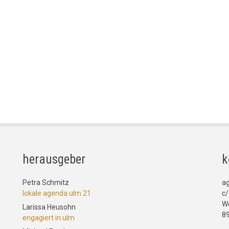
herausgeber
k
Petra Schmitz
a
lokale agenda ulm 21
c/
W
Larissa Heusohn
8
engagiert in ulm