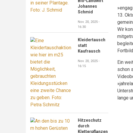
Bio-Landwirt
Johannes
»engagi
Schmid
13. Okt
gemeinn
Nov. 20, 2025 -
16:30
Wir kon
mitget
Kleidertausch
begleit
statt
Fortbil
Kaufrausch
Nov. 20, 2025 -
Ein wei
16:15
schon s
Videobo
»jahrel
Unterst
lange u
Hitzeschutz
durch
Kletterpflanzen