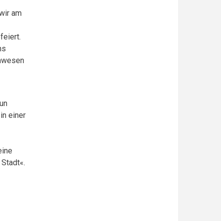
 wir am
eiert.
ns
inwesen
un
in einer
eine
 Stadt«.