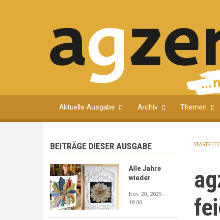
Direkt
zum
Inhalt
Magazin für Ulmer Bürgerinnen und Bürger
Aktuelle Ausgabe
Archiv
Themen
BEITRÄGE DIESER AUSGABE
STARTSEITE
PFA
Alle Jahre
ag
wieder
Nov. 20, 2025 -
fe
18:00