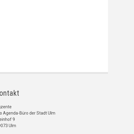
ontakt
gzente
o Agenda-Büro der Stadt Ulm
einhof 9
9073 Ulm