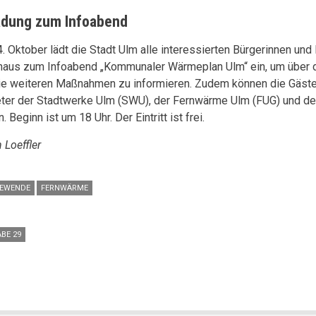
adung zum Infoabend
. Oktober lädt die Stadt Ulm alle interessierten Bürgerinnen und 
haus zum Infoabend „Kommunaler Wärmeplan Ulm“ ein, um über d
ie weiteren Maßnahmen zu informieren. Zudem können die Gäste
eter der Stadtwerke Ulm (SWU), der Fernwärme Ulm (FUG) und de
n. Beginn ist um 18 Uhr. Der Eintritt ist frei.
 Loeffler
EWENDE
FERNWÄRME
BE 29