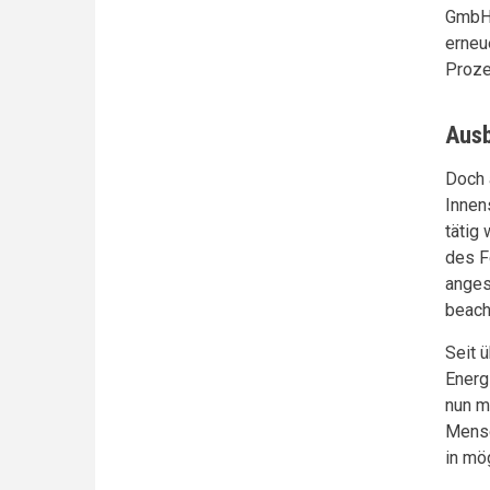
GmbH 
erneu
Proz
Ausb
Doch 
Innen
tätig
des F
anges
beach
Seit 
Energ
nun m
Mensc
in mö