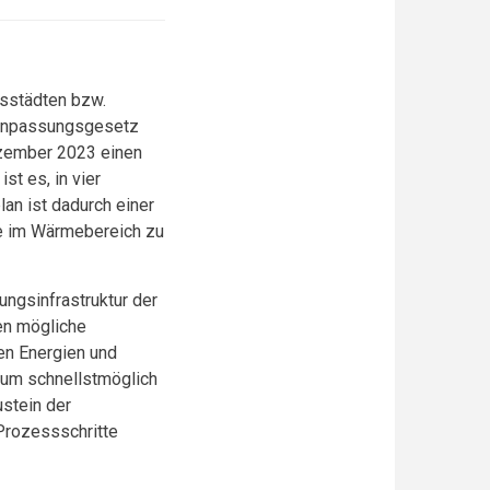
isstädten bzw.
lanpassungsgesetz
ezember 2023 einen
st es, in vier
an ist dadurch einer
e im Wärmebereich zu
ngsinfrastruktur der
en mögliche
en Energien und
, um schnellstmöglich
ustein der
Prozessschritte