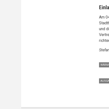
Einl
Am 04
Stadt
und d
Vertr
richte
Stefan
WÄRM
AUSGA