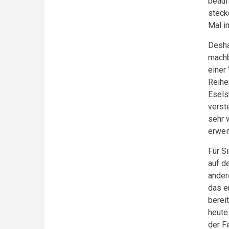
beauf
steck
Mal i
Desha
machb
einer
Reihe
Esels
verst
sehr 
erwei
Für S
auf d
ander
das e
berei
heute
der F