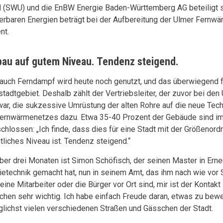
(SWU) und die EnBW Energie Baden-Württemberg AG beteiligt si
erbaren Energien beträgt bei der Aufbereitung der Ulmer Fernwä
ent.
au auf gutem Niveau. Tendenz steigend.
auch Ferndampf wird heute noch genutzt, und das überwiegend f
stadtgebiet. Deshalb zählt der Vertriebsleiter, der zuvor bei de
 war, die sukzessive Umrüstung der alten Rohre auf die neue Te
ernwärmenetzes dazu. Etwa 35-40 Prozent der Gebäude sind im 
chlossen: „Ich finde, dass dies für eine Stadt mit der Größenord
tliches Niveau ist. Tendenz steigend.“
über drei Monaten ist Simon Schöfisch, der seinen Master in Ern
ietechnik gemacht hat, nun in seinem Amt, das ihm nach wie vor
eine Mitarbeiter oder die Bürger vor Ort sind, mir ist der Kontak
hen sehr wichtig. Ich habe einfach Freude daran, etwas zu bew
glichst vielen verschiedenen Straßen und Gässchen der Stadt.