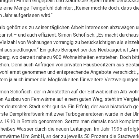
tragten Firmen eingeplant und städtische Sperrfristen berücksic
e eine Menge Feingefühl dahinter: „Keiner möchte doch, dass di
m Jahr aufgerissen wird.“
lb gehört es zu seiner täglichen Arbeit Interessen abzuwägen 
ar ist – und auch effizient. Simon Schöfisch: „Es macht durchaus 
 Vielzahl von Wohnungen vorrangig zu berücksichtigen als einzel
nhaussiedlungen.“ Ein gutes Beispiel sei das Neubaugebiet „A
berg, wo derzeit nahezu 900 Wohneinheiten entstehen. Doch bitt
ehen. Denn auch Anfragen von privaten Hausbesitzern aus Best
wohl ernst genommen und entsprechende Angebote verschickt: 
tern ja auch immer die Möglichkeiten für weitere Verzweigungen
imon Schöfisch, der in Amstetten auf der Schwäbischen Alb wohnt
en Ausbau von Fernwärme auf einem guten Weg, steht im Vergle
er deutschen Stadt sehr gut da. Ein Erfolg, der auch historisch 
rste Dampfkraftwerk mit zwei Turbogeneratoren wurde in der Ul
ts 1910 in Betrieb genommen. Setzte man damals noch komplett 
 heißes Wasser durch die neuen Leitungen. Im Jahr 1995 erfolgt
ernwärme Ulm GmbH, an der zu jeweils 50 Prozent die Stadtwe