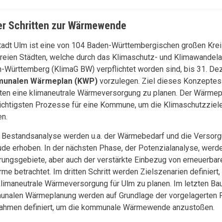
ier Schritten zur Wärmewende
tadt Ulm ist eine von 104 Baden-Württembergischen großen Kre
freien Städten, welche durch das Klimaschutz- und Klimawande
-Württemberg (KlimaG BW) verpflichtet worden sind, bis 31. D
unalen Wärmeplan (KWP)
vorzulegen. Ziel dieses Konzeptes i
tten eine klimaneutrale Wärmeversorgung zu planen. Der Wärmepl
ichtigsten Prozesse für eine Kommune, um die Klimaschutzziel
en.
r Bestandsanalyse werden u.a. der Wärmebedarf und die Versorgu
de erhoben. In der nächsten Phase, der Potenzialanalyse, werd
rungsgebiete, aber auch der verstärkte Einbezug von erneuerbar
me betrachtet. Im dritten Schritt werden Zielszenarien definiert
klimaneutrale Wärmeversorgung für Ulm zu planen. Im letzten Ba
nalen Wärmeplanung werden auf Grundlage der vorgelagerten 
hmen definiert, um die kommunale Wärmewende anzustoßen.