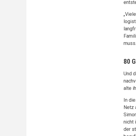
entst
„Viel
logis
langf
Famil
muss
80 G
Und d
nachv
alte 
In di
Netz 
Simon
nicht
der s