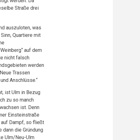
htigt werden. Da
eselbe Straße drei
und auszuloten, was
Sinn, Quartiere mit
ne
m Weinberg“ auf dem
e nicht falsch
andsgebieten werden
„Neue Trassen
 und Anschlüsse.“
, ist Ulm in Bezug
ich zu so manch
gewachsen ist. Denn
mer Einsteinstraße
auf Dampf, so fließt
e dann die Gründung
rke Ulm/Neu-Ulm