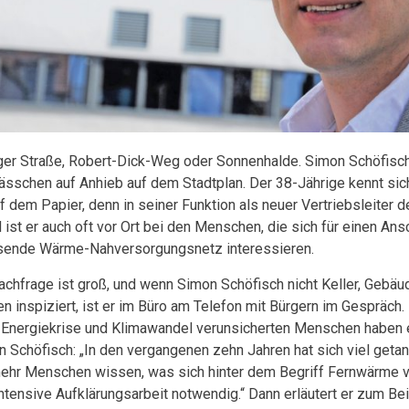
ger Straße, Robert-Dick-Weg oder Sonnenhalde. Simon Schöfisch 
ässchen auf Anhieb auf dem Stadtplan. Der 38-Jährige kennt sich
uf dem Papier, denn in seiner Funktion als neuer Vertriebsleiter
ist er auch oft vor Ort bei den Menschen, die sich für einen Ans
ende Wärme-Nahversorgungsnetz interessieren.
achfrage ist groß, und wenn Simon Schöfisch nicht Keller, Gebäu
en inspiziert, ist er im Büro am Telefon mit Bürgern im Gespräch
 Energiekrise und Klimawandel verunsicherten Menschen haben 
 Schöfisch: „In den vergangenen zehn Jahren hat sich viel geta
mehr Menschen wissen, was sich hinter dem Begriff Fernwärme ver
intensive Aufklärungsarbeit notwendig.“ Dann erläutert er zum B