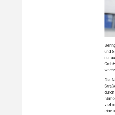
Berin
und G
nur a
GmbH 
wachs
Die N
Straß
durch
Simon
viel 
eine 