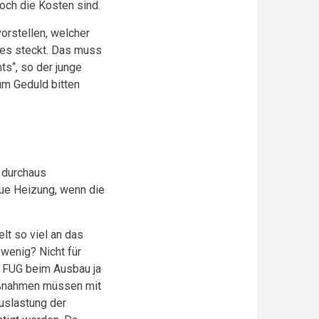
 hoch die Kosten sind.
vorstellen, welcher
zes steckt. Das muss
ts“, so der junge
um Geduld bitten
 durchaus
eue Heizung, wenn die
lt so viel an das
 wenig? Nicht für
r FUG beim Ausbau ja
maßnahmen müssen mit
uslastung der