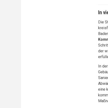
In v
Die S
kreis
Baden
Komm
Schri
der w
erfüll
In de
Gebäu
Sanie
Abwär
eine 
kommu
Maßna