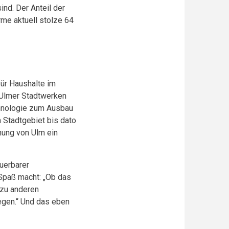
nd. Der Anteil der
rme aktuell stolze 64
ür Haushalte im
n Ulmer Stadtwerken
chnologie zum Ausbau
Stadtgebiet bis dato
nung von Ulm ein
euerbarer
 Spaß macht: „Ob das
t zu anderen
egen.“ Und das eben