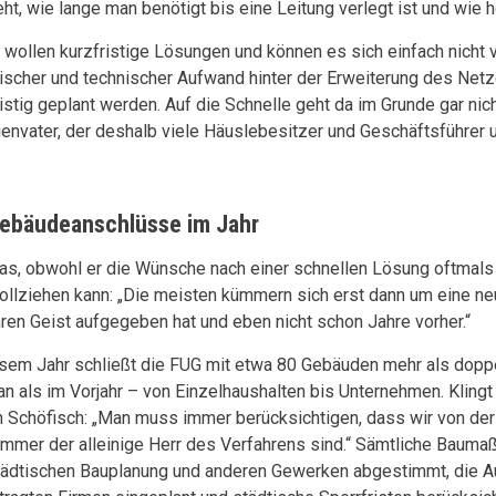
eht, wie lange man benötigt bis eine Leitung verlegt ist und wie
e wollen kurzfristige Lösungen und können es sich einfach nicht 
tischer und technischer Aufwand hinter der Erweiterung des Net
ristig geplant werden. Auf die Schnelle geht da im Grunde gar nich
ienvater, der deshalb viele Häuslebesitzer und Geschäftsführer 
.
ebäudeanschlüsse im Jahr
as, obwohl er die Wünsche nach einer schnellen Lösung oftmals
ollziehen kann: „Die meisten kümmern sich erst dann um eine n
ihren Geist aufgegeben hat und eben nicht schon Jahre vorher.“
esem Jahr schließt die FUG mit etwa 80 Gebäuden mehr als doppe
an als im Vorjahr – von Einzelhaushalten bis Unternehmen. Klingt
 Schöfisch: „Man muss immer berücksichtigen, dass wir von de
 immer der alleinige Herr des Verfahrens sind.“ Sämtliche Bau
tädtischen Bauplanung und anderen Gewerken abgestimmt, die A