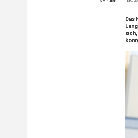
Mo. 25.
3 Minuten
Das 
Lang
sich
konn