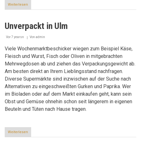
Weiterlesen
über
Wieviel
Verpackung
darf’s
Unverpackt in Ulm
denn
sein?
Vor 7 yearsn
Von
admin
Viele Wochenmarktbeschicker wiegen zum Beispiel Käse,
Fleisch und Wurst, Fisch oder Oliven in mitgebrachten
Mehrwegdosen ab und ziehen das Verpackungsgewicht ab.
Am besten direkt an Ihrem Lieblingsstand nachfragen.
Diverse Supermärkte sind inzwischen auf der Suche nach
Alternativen zu eingeschweißten Gurken und Paprika. Wer
im Bioladen oder auf dem Markt einkaufen geht, kann sein
Obst und Gemüse ohnehin schon seit längerem in eigenen
Beuteln und Tüten nach Hause tragen.
Weiterlesen
über
Unverpackt