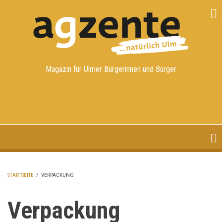
Direkt
zum
Inhalt
Magazin für Ulmer Bürgerinnen und Bürger
STARTSEITE
/
VERPACKUNG
PFADNAVIGATION
Verpackung