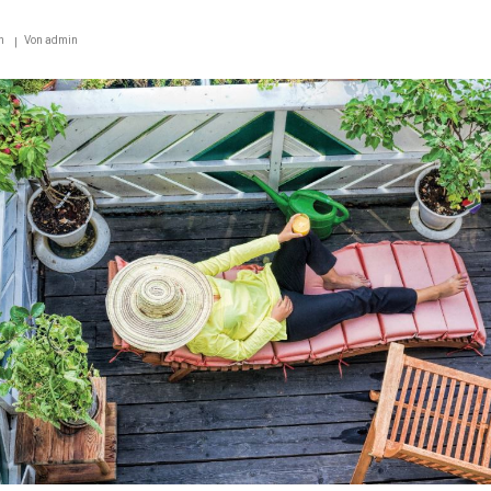
n
Von
admin