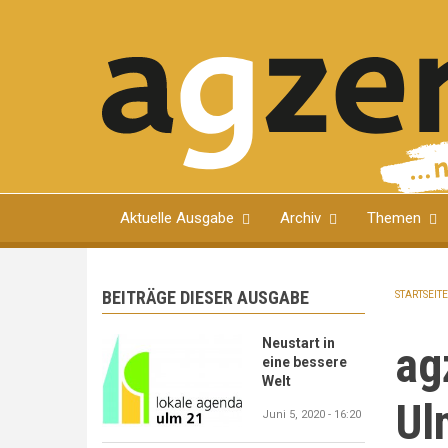
Direkt
zum
Inhalt
Magazin für Ulmer Bürgerinnen und Bürger
Aktuelle Ausgabe
Archiv
Themen
BEITRÄGE DIESER AUSGABE
STARTSEITE
PFA
Neustart in
ag
eine bessere
Welt
Ul
Juni 5, 2020 - 16:20