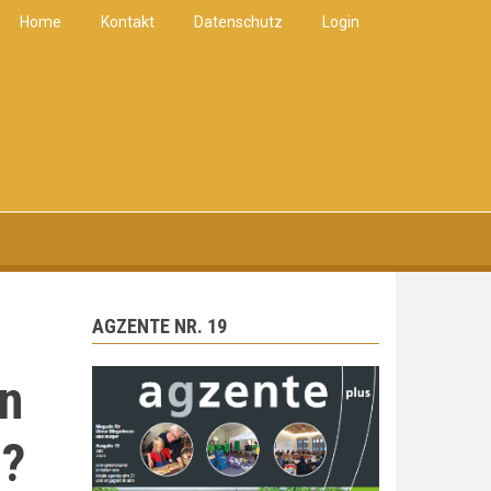
Home
Kontakt
Datenschutz
Login
AGZENTE NR. 19
in
n?