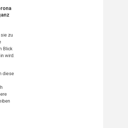
orona
ganz
 sie zu
e
n Blick
n wird.
ch diese
ch
sere
eiben