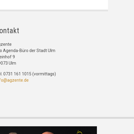
ontakt
gzente
o Agenda-Büro der Stadt Ulm
einhof 9
9073 Ulm
l. 0731 161 1015 (vormittags)
nfo@agzente.de