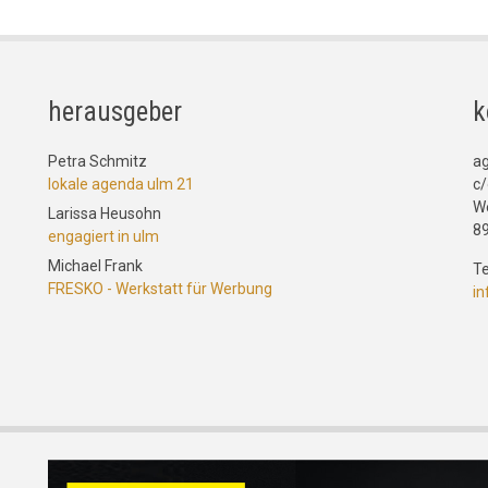
herausgeber
k
Petra Schmitz
a
lokale agenda ulm 21
c/
W
Larissa Heusohn
8
engagiert in ulm
Michael Frank
Te
FRESKO - Werkstatt für Werbung
i