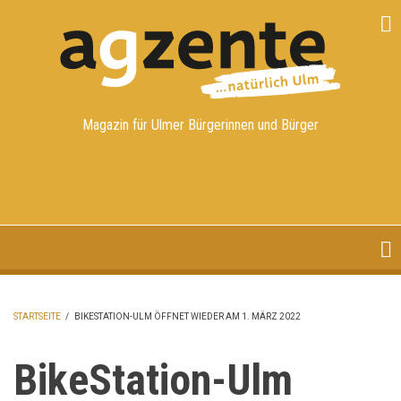
Direkt
zum
Inhalt
Magazin für Ulmer Bürgerinnen und Bürger
STARTSEITE
/
BIKESTATION-ULM ÖFFNET WIEDER AM 1. MÄRZ 2022
PFADNAVIGATION
BikeStation-Ulm