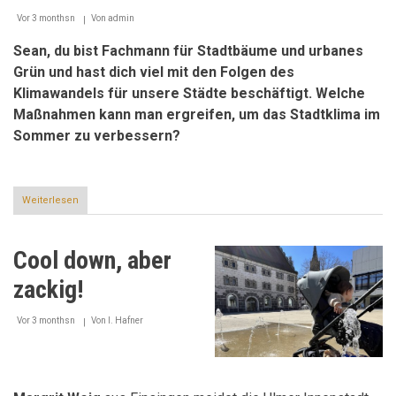
Vor 3 monthsn
Von
admin
Sean, du bist Fachmann für Stadtbäume und urbanes
Grün und hast dich viel mit den Folgen des
Klimawandels für unsere Städte beschäftigt. Welche
Maßnahmen kann man ergreifen, um das Stadtklima im
Sommer zu verbessern?
Weiterlesen
über
Jeder
kann
einen
Cool down, aber
Beitrag
zur
zackig!
Verbesserung
des
Stadtklimas
Vor 3 monthsn
Von
I. Hafner
leisten