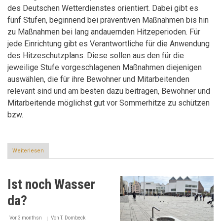
des Deutschen Wetterdienstes orientiert. Dabei gibt es
fünf Stufen, beginnend bei präventiven Maßnahmen bis hin
zu Maßnahmen bei lang andauernden Hitzeperioden. Für
jede Einrichtung gibt es Verantwortliche für die Anwendung
des Hitzeschutzplans. Diese sollen aus den für die
jeweilige Stufe vorgeschlagenen Maßnahmen diejenigen
auswählen, die für ihre Bewohner und Mitarbeitenden
relevant sind und am besten dazu beitragen, Bewohner und
Mitarbeitende möglichst gut vor Sommerhitze zu schützen
bzw.
Weiterlesen
über
Wassermelone,
Wickel
und
Ist noch Wasser
Wannenbäder
da?
Vor 3 monthsn
Von
T. Dombeck