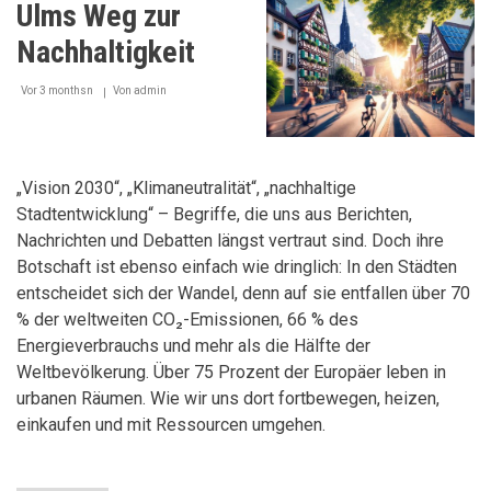
Ulms Weg zur
da?
Nachhaltigkeit
Vor 3 monthsn
Von
admin
„Vision 2030“, „Klimaneutralität“, „nachhaltige
Stadtentwicklung“ – Begriffe, die uns aus Berichten,
Nachrichten und Debatten längst vertraut sind. Doch ihre
Botschaft ist ebenso einfach wie dringlich: In den Städten
entscheidet sich der Wandel, denn auf sie entfallen über 70
% der weltweiten CO₂-Emissionen, 66 % des
Energieverbrauchs und mehr als die Hälfte der
Weltbevölkerung. Über 75 Prozent der Europäer leben in
urbanen Räumen. Wie wir uns dort fortbewegen, heizen,
einkaufen und mit Ressourcen umgehen.