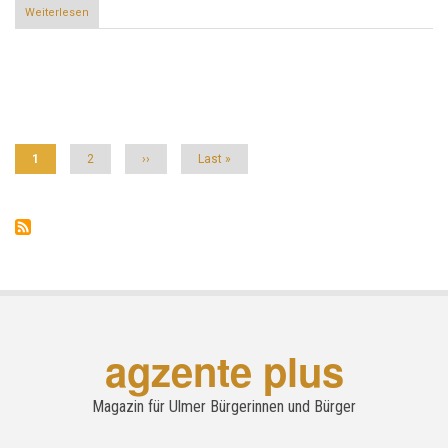
Weiterlesen
über
Ulms
Weg
zur
Nachhaltigkeit
Seitennummerierung
Aktuelle
1
Seite
2
Nächste
››
Letzte
Last »
Seite
Seite
Seite
agzente plus
Magazin für Ulmer Bürgerinnen und Bürger