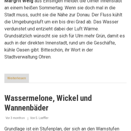
Margrit Weig
aus Einsingen meidet die Ulmer Innenstadt
an einem heißen Sommertag. Wenn sie doch mal in die
Stadt muss, sucht sie die Nähe zur Donau. Der Fluss kühlt
die Umgebungsluft um ein bis drei Grad ab. Das Wasser
verdunstet und entzieht dabei der Luft Wärme.
Grundsätzlich wünscht sie sich für Ulm mehr Grün, damit es
auch in der direkten Innenstadt, rund um die Geschäfte,
kühle Oasen gibt. Bitteschön, ihr Wort in der
Stadtverwaltung Ohren.
Weiterlesen
über
Cool
down,
aber
Wassermelone, Wickel und
zackig!
Wannenbäder
Vor 3 monthsn
Von
S. Loeffler
Grundlage ist ein Stufenplan, der sich an den Warnstufen