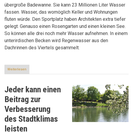
übergroße Badewanne. Sie kann 23 Millionen Liter Wasser
fassen. Wasser, das womöglich Keller und Wohnungen
fluten würde. Den Sportplatz haben Architekten extra tiefer
gelegt. Genauso einen Rosengarten und einen kleinen See.
So können alle drei noch mehr Wasser aufnehmen. In einem
unterirdischen Becken wird Regenwasser aus den
Dachrinnen des Viertels gesammelt.
Weiterlesen
über
Wenn
die
Stadt
Jeder kann einen
Wasser
aufsaugt
Beitrag zur
und
wieder
Verbesserung
abgibt
des Stadtklimas
leisten