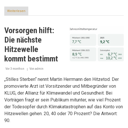
Weiterlesen
über
Nur
einen
Augenblick
Vorsorgen hilft:
entfernt
Die nächste
Hitzewelle
kommt bestimmt
Vor 3 monthsn
Von
admin
„Stilles Sterben“ nennt Martin Herrmann den Hitzetod. Der
promovierte Arzt ist Vorsitzender und Mitbegründer von
KLUG, der Allianz für Klimawandel und Gesundheit. Bei
Vorträgen fragt er sein Publikum mitunter, wie viel Prozent
der Todesopfer durch Klimakatastrophen auf das Konto von
Hitzewellen gehen. 20, 40 oder 70 Prozent? Die Antwort:
90.