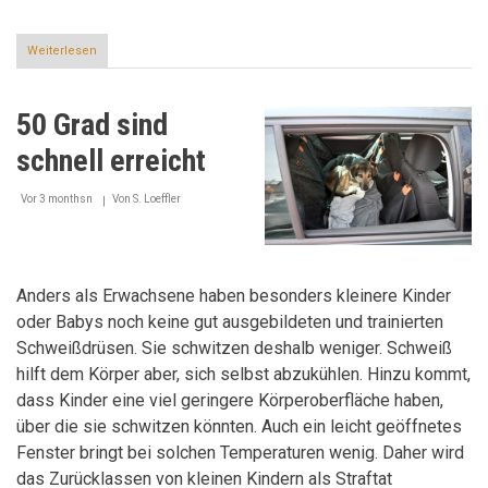
Weiterlesen
über
Vorsorgen
hilft:
Die
50 Grad sind
nächste
Hitzewelle
schnell erreicht
kommt
bestimmt
Vor 3 monthsn
Von
S. Loeffler
Anders als Erwachsene haben besonders kleinere Kinder
oder Babys noch keine gut ausgebildeten und trainierten
Schweißdrüsen. Sie schwitzen deshalb weniger. Schweiß
hilft dem Körper aber, sich selbst abzukühlen. Hinzu kommt,
dass Kinder eine viel geringere Körperoberfläche haben,
über die sie schwitzen könnten. Auch ein leicht geöffnetes
Fenster bringt bei solchen Temperaturen wenig. Daher wird
das Zurücklassen von kleinen Kindern als Straftat