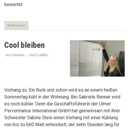
bewertet.
Weiterlesen
über
50
Grad
sind
Cool bleiben
schnell
erreicht
Vor 3 monthsn
Von
S. Loeffler
Vorhang zu. Ein Ruck und schon wird es an einem heißen
Sommertag kühl in der Wohnung. Bei Gabriele Renner wird
es noch kühler. Denn die Geschäftsführerin der Ulmer
Pervormance International GmbH hat gemeinsam mit ihrer
Schwester Sabine Stein einen Vorhang mit einer Kühlung
von bis zu 660 Watt entwickelt, der zehn Stunden lang für