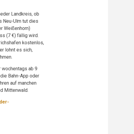
 jeder Landkreis, ob
s Neu-Ulm tut dies
er Weißenhorn)
 (7 €) fällig wird.
richshafen kostenlos,
er lohnt es sich,
ehmen.
nur wochentags ab 9
 die Bahn-App oder
ehren auf manchen
nd Mittenwald.
der-