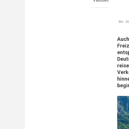
4 Minuten
Mo. 25.
Auch
Frei
ents
Deut
reise
Verk
hinn
begi