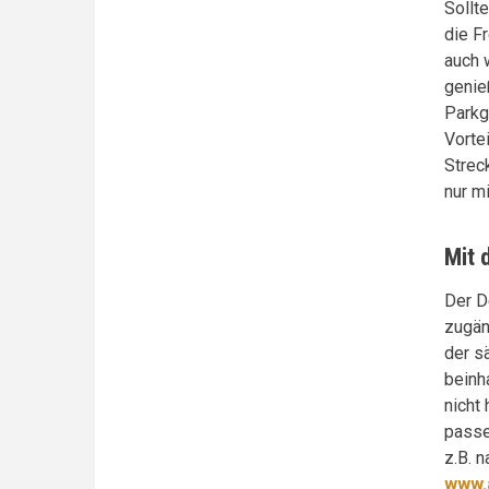
Sollt
die F
auch 
genie
Parkg
Vorte
Strec
nur m
Mit 
Der D
zugän
der s
beinha
nicht 
passe
z.B. 
www.