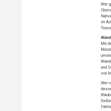
Wer g
Obers
Nahve
im Ac
Touri
Wande
Mit d
Minut
umste
Wande
und S
von M
Wer n
desse
Blaub
Seiße
Fahrt