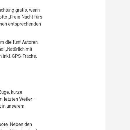
achtung gratis, wenn
tto „Freie Nacht fürs
einen entsprechenden
em die fünf Autoren
d: „Natürlich mit
 inkl. GPS-Tracks,
Züge, kurze
m letzten Weiler –
st in unserem
bote. Neben den