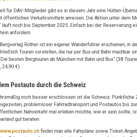
ell für DAV-Mitglieder gibt es in diesem Jahr eine Hütten-Übern
it öffentlichen Verkehrsmitteln anreisen. Die Aktion unter dem Mo
“ läuft noch bis September 2025. Einfach bei der Reservierung 
hein anfordern.
Bergverlag Rother ist ein eigener Wanderführer erschienen, in d
hließlich Touren vorstellen, die nur per Bus und Bahn machbar sin
! Die besten Bergtouren ab München mit Bahn und Bus“ (38 Touren
 24,90 €).
dem Postauto durch die Schweiz
hrsmäßig noch besser erschlossen ist die Schweiz. Pünktliche 
igezeiten, problemloser Fahrradtransport und Postautos bis zu
ffentlichen Nahverkehr mal erleben möchte, wie er sein sollte, i
arland gut beraten.
www.postauto.ch
findet man alle Fahrpläne sowie Ticket-Ange