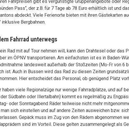
ären Fahrpreisen gibt es vergünstigte Gruppenangebote oder Reg
bünden Pass“, der z.B. für 7 Tage ab 78 Euro erhältlich ist und d
antons abdeckt. Viele Ferienorte bieten mit ihren Gästekarten auc
inklusive Bergbahnen.
dem Fahrrad unterwegs
ein Rad mit auf Tour nehmen will, kann den Drahtesel oder das 
über im ÖPNV transportieren. Am einfachsten ist es in Baden-Wü
admitnahme landesweit außerhalb der Stoßzeiten (Mo-Fr von 6 bi
ch ist. Auch in Bussen wird das Rad zu diesen Zeiten grundsätzl
nommen. Hier entscheidet das Personal, ob genügend Platz vor
r haben viele Regionalzüge nur wenige Fahrradplätze, und auf be
 der Südbahn oder Illertalbahn) kommt es regelmäßig zu Engpäs
ag- oder Sonntagabend Räder teilweise nicht mehr mitgenomme
e man sich einstellen und auf andere Zeiten ausweichen bzw. sich
erlassen. Gepäck muss im Zug von den Rädern abgenommen wer
lapprädern sind im Vorteil. Diese gelten zusammengelegt als G