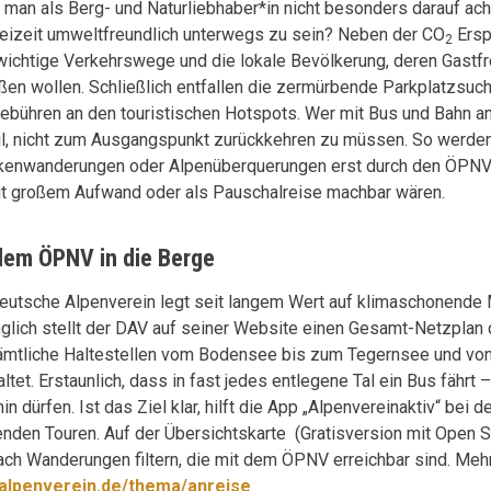
e man als Berg- und Naturliebhaber*in nicht besonders darauf ac
reizeit umweltfreundlich unterwegs zu sein? Neben der CO
Ersp
2
wichtige Verkehrswege und die lokale Bevölkerung, deren Gastfr
ßen wollen. Schließlich entfallen die zermürbende Parkplatzsuch
ebühren an den touristischen Hotspots. Wer mit Bus und Bahn an
il, nicht zum Ausgangspunkt zurückkehren zu müssen. So werde
kenwanderungen oder Alpenüberquerungen erst durch den ÖPNV 
it großem Aufwand oder als Pauschalreise machbar wären.
dem ÖPNV in die Berge
eutsche Alpenverein legt seit langem Wert auf klimaschonende Mo
glich stellt der DAV auf seiner Website einen Gesamt-Netzplan d
ämtliche Haltestellen vom Bodensee bis zum Tegernsee und von 
ltet. Erstaunlich, dass in fast jedes entlegene Tal ein Bus fährt 
hin dürfen. Ist das Ziel klar, hilft die App „Alpenvereinaktiv“ bei 
nden Touren. Auf der Übersichtskarte (Gratisversion mit Open 
nach Wanderungen filtern, die mit dem ÖPNV erreichbar sind. Mehr
alpenverein.de/thema/anreise
.