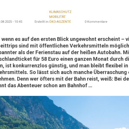
KLIMASCHUTZ
MOBILITÄT
08.2025 - 10:45
Erstellt in:
ÖKO-AGZENTE
0 Kommentare
 wenn es auf den ersten Blick ungewohnt erscheint – v
zeittrips sind mit öffentlichen Verkehrsmitteln möglic
pannter als der Ferienstau auf der heißen Autobahn. M
schlandticket für 58 Euro einen ganzen Monat durch di
n, ist konkurrenzlos günstig, und man bleibt flexibel i
ehrsmittels. So lässt sich auch manche Überraschung
ehmen. Denn wer öfters mit der Bahn reist, weiß: Bei d
nnt das Abenteuer schon am Bahnhof …