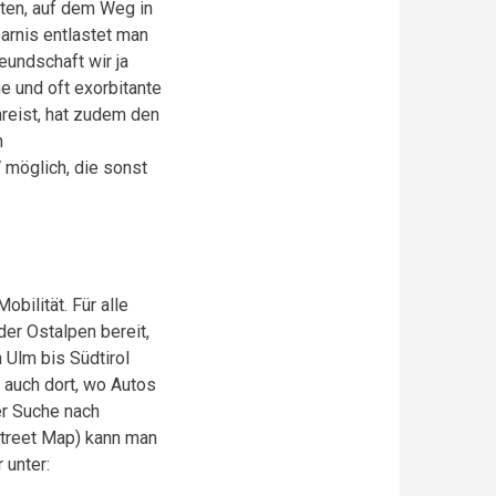
hten, auf dem Weg in
arnis entlastet man
eundschaft wir ja
e und oft exorbitante
reist, hat zudem den
n
möglich, die sonst
bilität. Für alle
er Ostalpen bereit,
Ulm bis Südtirol
– auch dort, wo Autos
der Suche nach
Street Map) kann man
 unter: