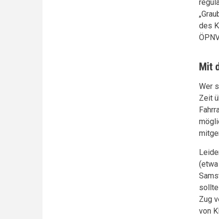
regul
„Grau
des K
ÖPNV 
Mit 
Wer s
Zeit 
Fahrr
mögli
mitge
Leide
(etwa
Samst
sollt
Zug v
von K