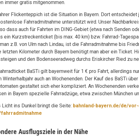
n immer gratis mitgenommen.
hrer Flickenteppich ist die Situation in Bayern. Dort entscheidet
kostenlose Fahrradmitnahme unterstützt wird. Unser Nachbarkrei
, so dass auch für Fahrten im DING-Gebiet (etwa nach Senden od
ls ein Kurzstreckenticket (bis max. 40 km) bzw. Fahrrad-Tagespass
 man z.B. von Ulm nach Lindau, ist die Fahrradmitnahme bis Fried
e letzten Kilometer durch Bayern benötigt man aber ein Ticket. Hi
steigen und den Bodenseeradweg durchs Eriskircher Ried zu n
ahrradticket BaSTi gilt bayernweit für 1 € pro Fahrt, allerdings 
im Winterhalbjahr auch an Wochenenden. Der Kauf des BaSTi über
tomaten gestaltet sich eher kompliziert. An Wochenenden verk
ken in Bayern spezielle Fahrradzüge, etwa zwischen München u
 Licht ins Dunkel bringt die Seite:
bahnland-bayern.de/de/vor-
t/fahrradmitnahme
ndere Ausflugsziele in der Nähe