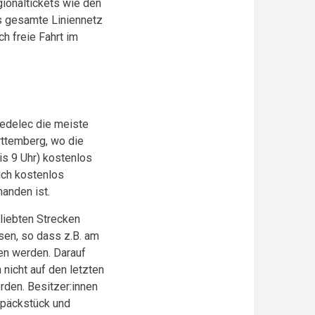
ionaltickets wie den
as gesamte Liniennetz
h freie Fahrt im
Pedelec die meiste
rttemberg, wo die
s 9 Uhr) kostenlos
ich kostenlos
handen ist.
liebten Strecken
sen, so dass z.B. am
n werden. Darauf
 nicht auf den letzten
den. Besitzer:innen
epäckstück und