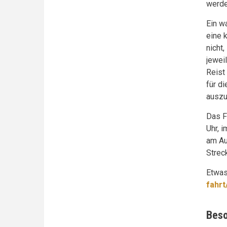
werde
Ein wa
eine 
nicht
jewei
Reist
für di
auszu
Das F
Uhr, 
am Au
Strec
Etwas
fahr
Beso