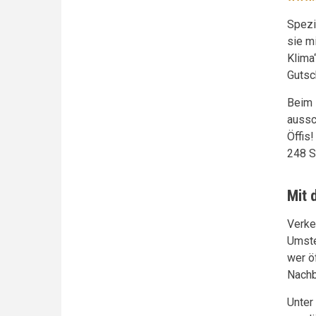
Spezi
sie m
Klima
Gutsc
Beim 
aussc
Öffis
248 S,
Mit 
Verke
Umste
wer ö
Nachb
Unter