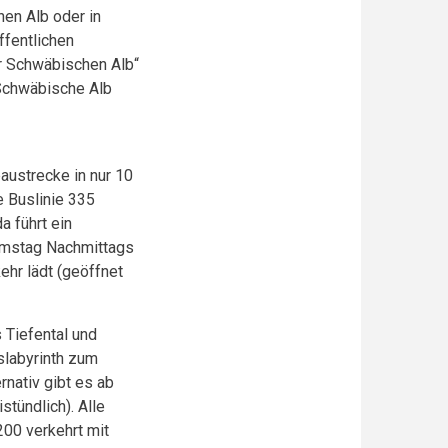
hen Alb oder in
fentlichen
r Schwäbischen Alb“
 Schwäbische Alb
austrecke in nur 10
e Buslinie 335
a führt ein
amstag Nachmittags
ehr lädt (geöffnet
 Tiefental und
slabyrinth zum
rnativ gibt es ab
tündlich). Alle
200 verkehrt mit