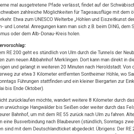
erne mal ausgetretene Pfade verlässt, findet auf der Schwäbisc
chwaben zahlreiche Möglichkeiten für Tagesausflüge mit dem öf
rkehr. Etwa zum UNESCO Welterbe „Höhlen und Eiszeitkunst de
h- und Lonetal. Anregungen kann man sich z.B. beim DING, dem
smus oder dem Alb-Donau-Kreis holen.
rvorschlag:
em RE 200 geht es stündlich von Ulm durch die Tunnels der Neub
en zum neuen Albbahnhof Merklingen. Dort kann man direkt in di
igen und gelangt in weiteren 20 Minuten nach Heroldstadt. Von d
rweg zur etwa 3 Kilometer entfernten Sontheimer Höhle, wo S
onntags Führungen stattfinden und ein kleiner Biergarten zur Eink
ai bis Ende Oktober).
icht zurücklaufen möchte, wandert weitere 8 Kilometer durch das
n urwüchsige Hangwälder bis Seißen oder weiter durch das Fel
eurer Bahnhof, um mit dem RE 55 zurück nach Ulm zu fahren. Alte
n eine Busverbindung nach Blaubeuren (stündlich, Sonntags zweis
en sind mit dem Deutschlandticket abgedeckt. Übrigens: Der RE 