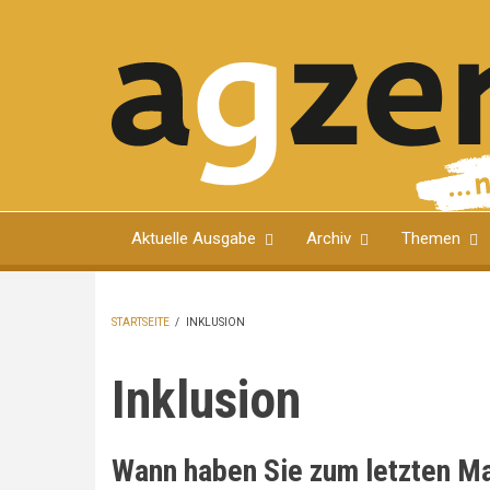
Direkt
zum
Inhalt
Magazin für Ulmer Bürgerinnen und Bürger
Aktuelle Ausgabe
Archiv
Themen
STARTSEITE
/
INKLUSION
PFADNAVIGATION
Inklusion
Wann haben Sie zum letzten Ma