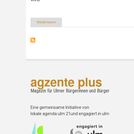
Weiterlesen
über
"Normal"
gibt
es
nicht
agzente plus
Magazin für Ulmer Bürgerinnen und Bürger
Eine gemeinsame Initiative von
lokale agenda ulm 21und engagiert in ulm