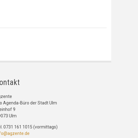
ontakt
gzente
o Agenda-Büro der Stadt Ulm
einhof 9
9073 Ulm
l. 0731 161 1015 (vormittags)
nfo@agzente.de