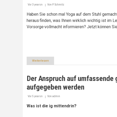
Vor 3 yearsn
Von
P. Schmitz
Haben Sie schon mal Yoga auf dem Stuhl gemacht
heraus·finden, was Ihnen wirklich wichtig ist im
Vorsorge·vollmacht informieren? Jetzt können Sie
Weiterlesen
über
Wann
haben
Sie
Der Anspruch auf umfassende ge
zum
letzten
aufgegeben werden
Mal
Walzer
getanzt?
Vor 5 yearsn
Von
admin
Was ist die ig mittendrin?