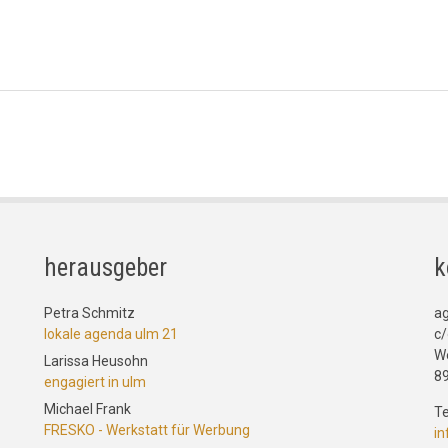
herausgeber
k
Petra Schmitz
a
lokale agenda ulm 21
c/
W
Larissa Heusohn
8
engagiert in ulm
Michael Frank
Te
FRESKO - Werkstatt für Werbung
i