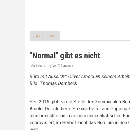
Weiterlesen
über
Der
Anspruch
auf
"Normal" gibt es nicht
umfassende
gesellschaftliche
Teilhabe
Vor 6 yearsn
Von
T. Dombeck
darf
nicht
Büro mit Aussicht: Oliver Arnold an seinem Arbeit
aufgegeben
Bild: T.homas Dombeck
werden
Seit 2015 gibt es die Stelle des kommunalen Behi
Arnold. Der studierte Sozialarbeiter aus Göppin
plus besuchte ihn in seinem minimalistischen Bür
improvisiert, im Herbst zieht das Büro um in den
wird.