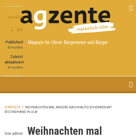
Direkt
Share
Share
Share
zum
on
on
through
Inhalt
Drucken
Facebook
Twitter
email
a+
a-
Magazin für Ulmer Bürgerinnen und Bürger
Published
8 months
Zuletzt
aktualisiert
8 months
STARTSEITE
/
WEIHNACHTEN MAL ANDERS: NACHHALTIG SCHENKEN MIT
SECONDHAND IN ULM
PFADNAVIGATION
Weihnachten mal
Von
admin