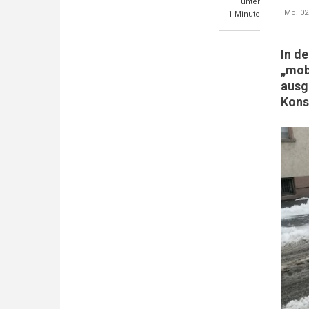
unter
Mo. 02.
1 Minute
In d
„mob
ausg
Kon