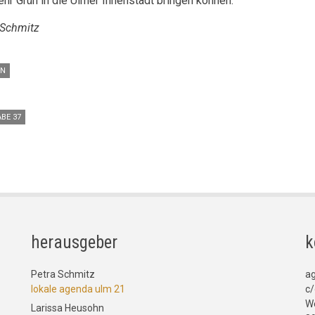
ehr Grün in die Ulmer Innenstadt bringen können.
 Schmitz
EN
BE 37
herausgeber
k
Petra Schmitz
a
lokale agenda ulm 21
c/
W
Larissa Heusohn