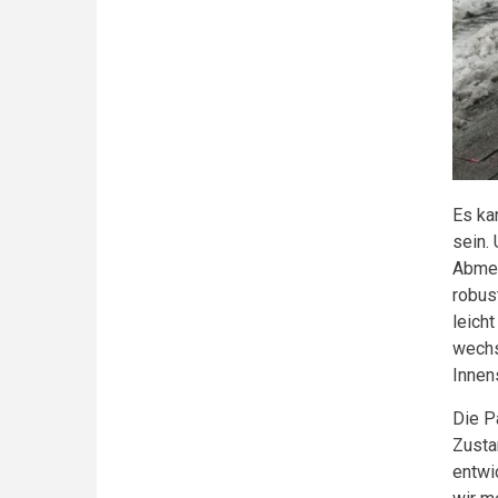
Es ka
sein.
Abmes
robus
leich
wechs
Innen
Die P
Zusta
entwi