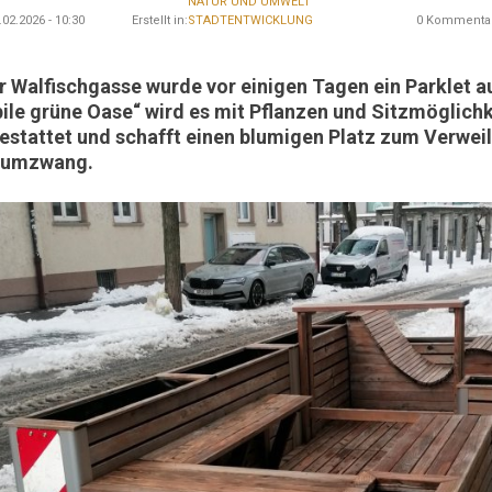
NATUR UND UMWELT
02.2026 - 10:30
Erstellt in:
STADTENTWICKLUNG
0 Kommenta
er Walfischgasse wurde vor einigen Tagen ein Parklet a
ile grüne Oase“ wird es mit Pflanzen und Sitzmöglich
estattet und schafft einen blumigen Platz zum Verwei
sumzwang.