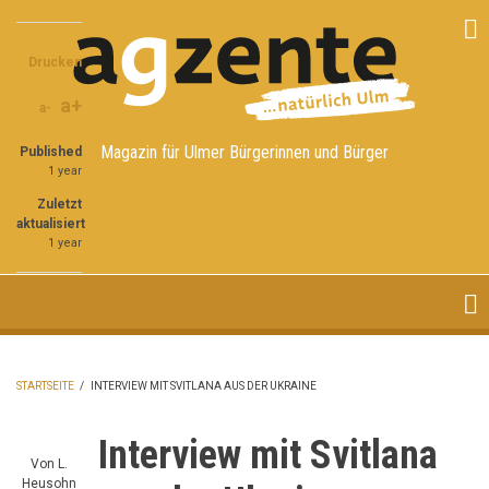
Direkt
Share
Share
Share
zum
on
on
through
Inhalt
Drucken
Facebook
Twitter
email
a+
a-
Magazin für Ulmer Bürgerinnen und Bürger
Published
1 year
Zuletzt
aktualisiert
1 year
STARTSEITE
/
INTERVIEW MIT SVITLANA AUS DER UKRAINE
PFADNAVIGATION
Interview mit Svitlana
Von
L.
Heusohn