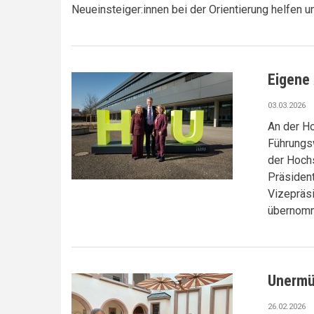
Neueinsteiger:innen bei der Orientierung helfen un
Eigene
03.03.2026
An der H
Führungs
der Hochs
Präsident
Vizepräsi
übernomm
Unermüd
26.02.2026