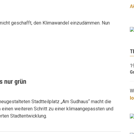
A
ulm
Posted in:
Gesellschaft und Soziales
ngagement in Ulm in der Öffentlichkeit wahrgenommen
s nicht geschafft, den Klimawandel einzudämmen. Nun
ersonen, Unternehmen oder Gruppen bei der Suche nach
 der Suche nach Freiwilligen und beraten beim Aufbau
T
1
G
s nur grün
W
l
eugestalteten Stadtteilplatz „Am Sudhaus“ macht die
 einen weiteren Schritt zu einer klimaangepassten und
rten Stadtentwicklung.