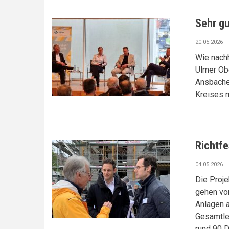
Sehr gu
20.05.2026
Wie nachh
Ulmer Obe
Ansbache
Kreises m
Richtfe
04.05.2026
Die Proj
gehen vor
Anlagen a
Gesamtle
rund 90 D