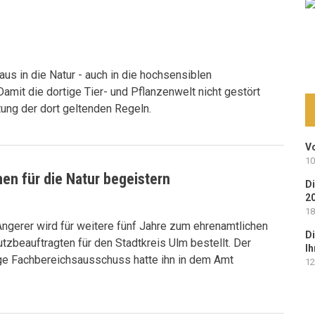
aus in die Natur - auch in die hochsensiblen
amit die dortige Tier- und Pflanzenwelt nicht gestört
tung der dort geltenden Regeln.
Vo
10
n für die Natur begeistern
Di
2
18
ngerer wird für weitere fünf Jahre zum ehrenamtlichen
Di
tzbeauftragten für den Stadtkreis Ulm bestellt. Der
Ih
ge Fachbereichsausschuss hatte ihn in dem Amt
12
.