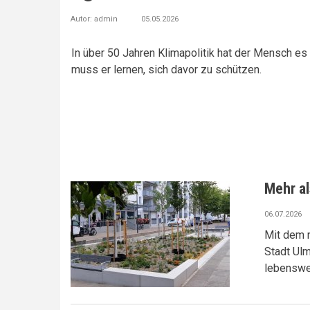
Autor:
Autor:
admin
L. Heusohn
05.05.2026
04.05.2026
Posted in:
engagiert in 
Wir
sorgen dafür, dass das Bürgerschaftliche E
In über 50 Jahren Klimapolitik hat der Mensch e
wird.
muss er lernen, sich davor zu schützen.
Wir
informieren, beraten und vermitteln Privatp
dem richtigen Engagement.
Wir
unterstützen Organisationen und Vereine bei
neuer Tätigkeitsfelder.
Mehr al
06.07.2026
Mit dem n
Stadt Ulm
lebenswe