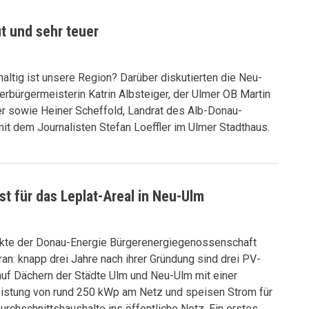
t und sehr teuer
altig ist unsere Region? Darüber diskutierten die Neu-
rbürgermeisterin Katrin Albsteiger, der Ulmer OB Martin
r sowie Heiner Scheffold, Landrat des Alb-Donau-
it dem Journalisten Stefan Loeffler im Ulmer Stadthaus.
st für das Leplat-Areal in Neu-Ulm
ekte der Donau-Energie Bürgerenergiegenossenschaft
an: knapp drei Jahre nach ihrer Gründung sind drei PV-
uf Dächern der Städte Ulm und Neu-Ulm mit einer
istung von rund 250 kWp am Netz und speisen Strom für
urchschnittshaushalte ins öffentliche Netz. Ein erstes