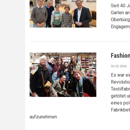
Seit 40 
Garten an
Oberbürg
Engageme
Fashion
02.02.2026
Es war ei
Revolutio
Textilfa
getötet u
eines pol
Fabrikbet
aufzunehmen.