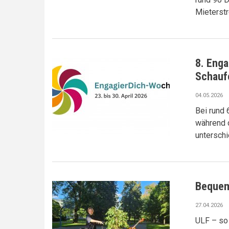
Mieterstr
8. Enga
Schauf
04.05.2026
Bei rund
während d
untersch
Bequem
27.04.2026
ULF – so 