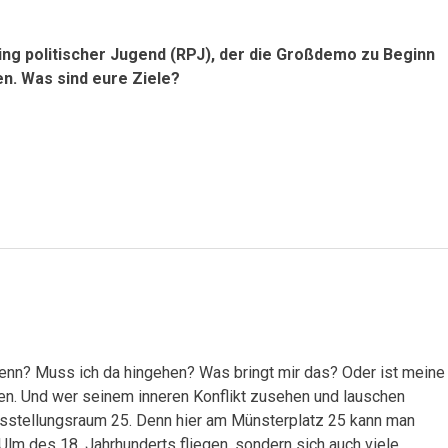
ng politischer Jugend (RPJ), der die Großdemo zu Beginn
en. Was sind eure Ziele?
nn? Muss ich da hingehen? Was bringt mir das? Oder ist meine
gen. Und wer seinem inneren Konflikt zusehen und lauschen
usstellungsraum 25. Denn hier am Münsterplatz 25 kann man
Ulm des 18. Jahrhunderts fliegen, sondern sich auch viele