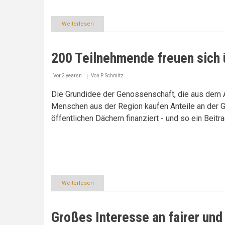
Weiterlesen
über
Mehrweg-
Optionen
200 Teilnehmende freuen sich 
Vor 2 yearsn
Von
P. Schmitz
Die Grundidee der Genossenschaft, die aus dem 
Menschen aus der Region kaufen Anteile an der 
öffentlichen Dächern finanziert - und so ein Bei
Weiterlesen
über
200
Teilnehmende
freuen
Großes Interesse an fairer un
sich