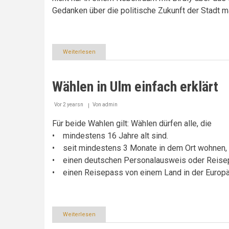
Gedanken über die politische Zukunft der Stadt m
Weiterlesen
über
Das
Zwiegespräch
im
Wählen in Ulm einfach erklärt
Spiegel
Vor 2 yearsn
Von
admin
Für beide Wahlen gilt: Wählen dürfen alle, die
• mindestens 16 Jahre alt sind.
• seit mindestens 3 Monate in dem Ort wohnen, w
• einen deutschen Personalausweis oder Reise
• einen Reisepass von einem Land in der Europä
Weiterlesen
über
Wählen