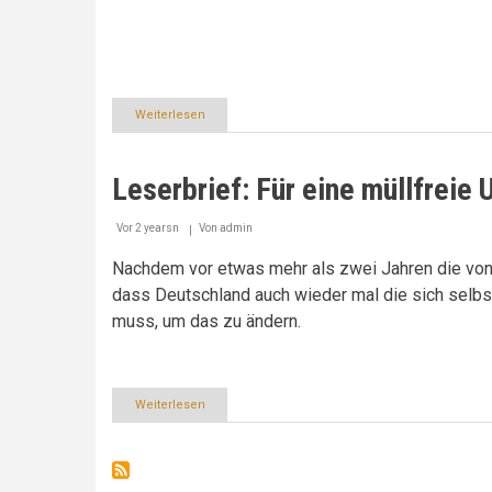
Weiterlesen
über
Kunststoffindustrie
stärker
in
Leserbrief: Für eine müllfreie 
die
Verantwortung
nehmen
Vor 2 yearsn
Von
admin
Nachdem vor etwas mehr als zwei Jahren die von 
dass Deutschland auch wieder mal die sich selbs
muss, um das zu ändern.
Weiterlesen
über
Leserbrief:
Für
eine
müllfreie