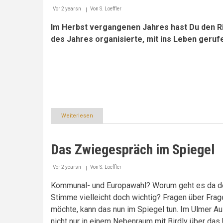
Vor 2 yearsn
Von
S. Loeffler
Im Herbst vergangenen Jahres hast Du den Ri
des Jahres organisierte, mit ins Leben geruf
Weiterlesen
über
Es
macht
Spaß,
Das Zwiegespräch im Spiegel
eine
eigene
Meinung
Vor 2 yearsn
Von
S. Loeffler
zu
haben
Kommunal- und Europawahl? Worum geht es da de
Stimme vielleicht doch wichtig? Fragen über Fra
möchte, kann das nun im Spiegel tun. Im Ulmer A
nicht nur in einem Nebenraum mit Birdly über das 