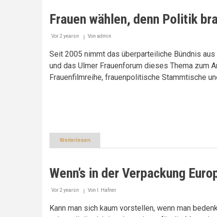
in
Ulm
Frauen wählen, denn Politik br
einfach
erklärt
Vor 2 yearsn
Von
admin
Seit 2005 nimmt das überparteiliche Bündnis aus 
und das Ulmer Frauenforum dieses Thema zum Anla
Frauenfilmreihe, frauenpolitische Stammtische u
Weiterlesen
über
Frauen
wählen,
denn
Wenn’s in der Verpackung Euro
Politik
braucht
den
Vor 2 yearsn
Von
I. Hafner
Frauenblick
Kann man sich kaum vorstellen, wenn man bedenkt