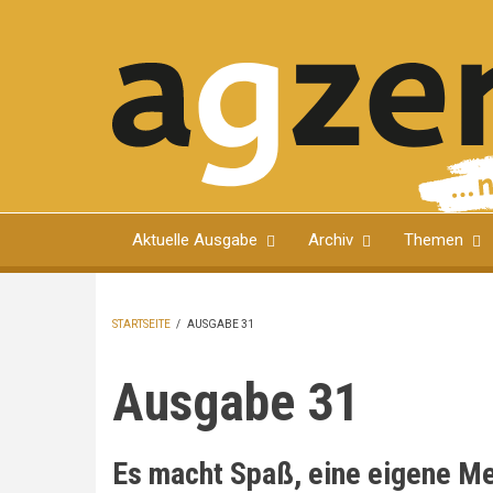
Direkt
zum
Inhalt
Magazin für Ulmer Bürgerinnen und Bürger
Aktuelle Ausgabe
Archiv
Themen
STARTSEITE
/
AUSGABE 31
PFADNAVIGATION
Ausgabe 31
Es macht Spaß, eine eigene M