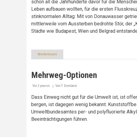
schon all die Jahrhunderte davor für die Mensche
Leben aufbauen wollten, für die ersten Flusskreuz
stinknormalen Alltag: Mit von Donauwasser getr
mittlerweile vom Aussterben bedrohte Stör, der „K
Städte wie Budapest, Wien und Belgrad entstande
Weiterlesen
über
Wenn’s
in
der
Mehrweg-Optionen
Verpackung
Europa
menschelt,
Vor 2 yearsn
Von
T. Dombeck
geht
Europa
Dass Einweg nicht gut für die Umwelt ist, ist of
einfacher
bergen, ist dagegen wenig bekannt. Kunststoffbe
Umweltbundesamtes per- und polyfluorierte Alky
Beeinträchtigungen führen.