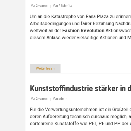
über
die
Vor 2 yearsn
Von
P. Schmitz
Gründung
der
Um an die Katastrophe von Rana Plaza zu erinne
Donau-
Arbeitsbedingungen und fairer Bezahlung Nachdruc
Energie
weltweit an der
Fashion Revolution
Aktionswoche
diesem Anlass wieder vielseitige Aktionen und 
Weiterlesen
über
Großes
Interesse
an
Kunststoffindustrie stärker in
fairer
und
nachhaltiger
Vor 2 yearsn
Von
admin
Mode
Für die Verwertungsunternehmen ist ein Großteil 
deren Aufbereitung technisch durchaus möglich, a
sortenreine Kunststoffe wie PET, PE und PP der Wi