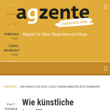
Direkt
Share
Share
Share
zum
on
on
through
Inhalt
Drucken
Facebook
Twitter
email
a+
a-
Magazin für Ulmer Bürgerinnen und Bürger
Published
1 year
Zuletzt
aktualisiert
1 year
STARTSEITE
/
WIE KÜNSTLICHE INTELLIGENZ UNSERE ARBEITSPLÄTZE VERÄNDERT
PFADNAVIGATION
Wie künstliche
Von
T.
Dombeck