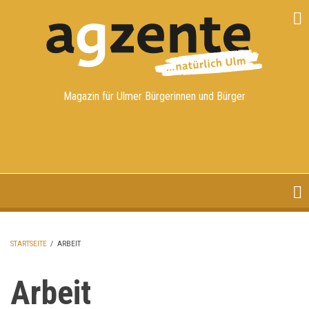
Direkt
zum
Inhalt
Magazin für Ulmer Bürgerinnen und Bürger
STARTSEITE
/
ARBEIT
PFADNAVIGATION
Arbeit