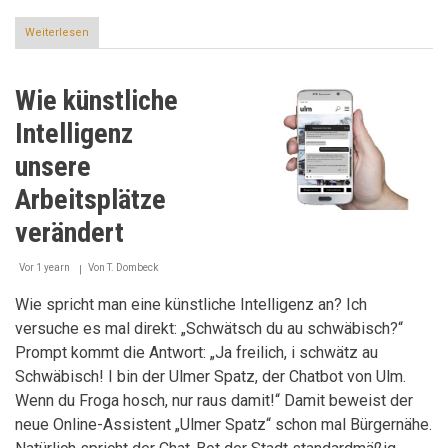
Weiterlesen
über
Kleine
Gesten
als
Wie künstliche
großes
Dankeschön
Intelligenz
unsere
Arbeitsplätze
verändert
Vor 1 yearn
Von
T. Dombeck
Wie spricht man eine künstliche Intelligenz an? Ich
versuche es mal direkt: „Schwätsch du au schwäbisch?“
Prompt kommt die Antwort: „Ja freilich, i schwätz au
Schwäbisch! I bin der Ulmer Spatz, der Chatbot von Ulm.
Wenn du Froga hosch, nur raus damit!“ Damit beweist der
neue Online-Assistent „Ulmer Spatz“ schon mal Bürgernähe.