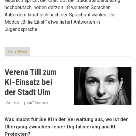
Natürlich spricht der Chat-Bot der Stadt standardmäßig
hochdeutsch, neben derzeit 18 weiteren Sprachen.
Außerdem lässt sich noch der Sprachstil wählen. Der
Modus „Billie Eilish“ etwa liefert Antworten in
Jugendsprache.
Weiterlesen
über
Wie
künstliche
Intelligenz
Verena Till zum
unsere
Arbeitsplätze
KI-Einsatz bei
verändert
der Stadt Ulm
Vor 1 yearn
Von
T. Dombeck
Was macht für Sie KI in der Verwaltung aus, wo ist der
Übergang zwischen reiner Digitalisierung und KI-
Projekten?