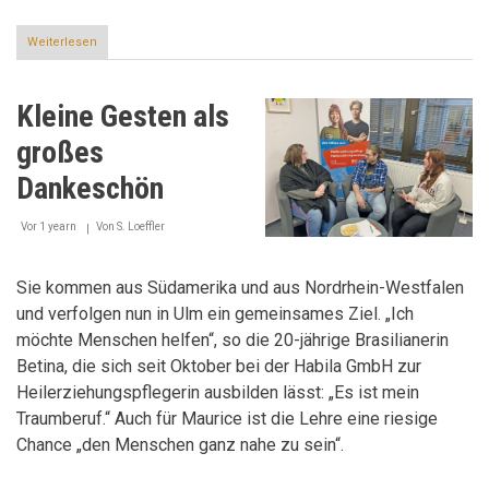
Weiterlesen
über
Man
muss
auf
Kleine Gesten als
die
Menschen
großes
zugehen
Dankeschön
Vor 1 yearn
Von
S. Loeffler
Sie kommen aus Südamerika und aus Nordrhein-Westfalen
und verfolgen nun in Ulm ein gemeinsames Ziel. „Ich
möchte Menschen helfen“, so die 20-jährige Brasilianerin
Betina, die sich seit Oktober bei der Habila GmbH zur
Heilerziehungspflegerin ausbilden lässt: „Es ist mein
Traumberuf.“ Auch für Maurice ist die Lehre eine riesige
Chance „den Menschen ganz nahe zu sein“.