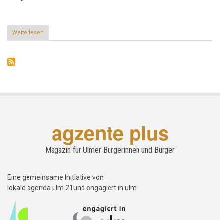
Weiterlesen
über
Verena
Till
zum
KI-
Einsatz
bei
der
Stadt
Ulm
agzente plus
Magazin für Ulmer Bürgerinnen und Bürger
Eine gemeinsame Initiative von
lokale agenda ulm 21und engagiert in ulm