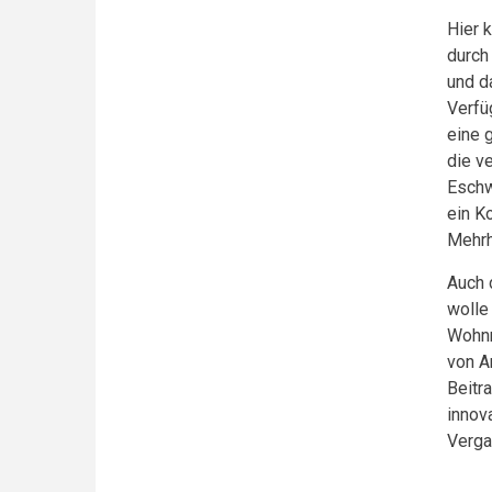
Hier 
durch
und d
Verfü
eine 
die v
Eschw
ein K
Mehrh
Auch 
wolle
Wohnr
von A
Beitr
innov
Verga