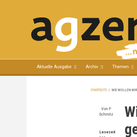
Direkt
zum
Inhalt
Magazin für Ulmer Bürgerinnen und Bürger
Aktuelle Ausgabe
Archiv
Themen
STARTSEITE
/
WIE WOLLEN WI
PFADNAVIGA
Wi
Von
P.
Schmitz
g
Lesezeit