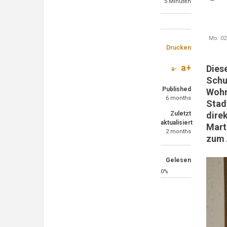
5 Minuten
Share
Share
Share
Mo. 02.
on
on
through
Drucken
Faceboo
Twitter
email
a+
Dies
a-
Schu
Published
Wohn
6 months
Stad
Zuletzt
dire
aktualisiert
Mart
2 months
zum 
Gelesen
0%