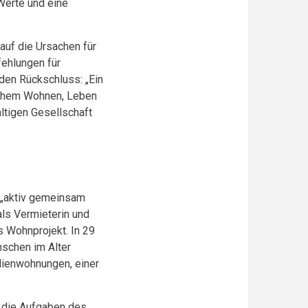
erte und eine
auf die Ursachen für
fehlungen für
den Rückschluss: „Ein
ichem Wohnen, Leben
altigen Gesellschaft
 „aktiv gemeinsam
als Vermieterin und
es Wohnprojekt. In 29
schen im Alter
lienwohnungen, einer
 die Aufgaben des