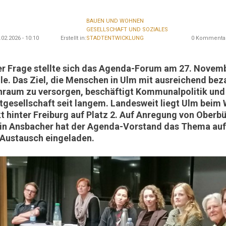
BAUEN UND WOHNEN
GESELLSCHAFT UND SOZIALES
02.2026 - 10:10
Erstellt in:
STADTENTWICKLUNG
0 Kommenta
k
er Frage stellte sich das Agenda-Forum am 27. Novembe
le. Das Ziel, die Menschen in Ulm mit ausreichend be
raum zu versorgen, beschäftigt Kommunalpolitik und
tgesellschaft seit langem. Landesweit liegt Ulm be
kt hinter Freiburg auf Platz 2. Auf Anregung von Oberb
in Ansbacher hat der Agenda-Vorstand das Thema auf
Austausch eingeladen.