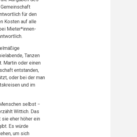
e Gemeinschaft
twortlich für den
n Kosten auf alle
bei Mieter*innen-
ntwortlich.
gelmäßige
pielabende, Tanzen
. Martin oder einen
schaft entstanden,
ützt, oder bei der man
itskreisen und im
e Menschen selbst −
zählt Wittich. Das
t sie eher höher ein
ibt. Es würde
tehen, um sich