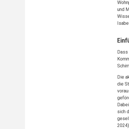
Wohnp
und M
Wisse
Isabe
Einf
Dass 
Kommu
Schir
Die a
die S
vorau
geför
Dabei
sich 
gesel
2024)