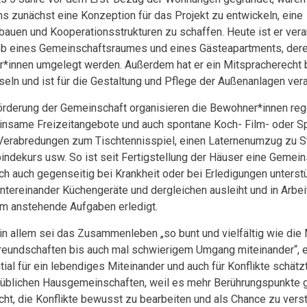
ns zunächst eine Konzeption für das Projekt zu entwickeln, ein
bauen und Kooperationsstrukturen zu schaffen. Heute ist er veran
eb eines Gemeinschaftsraumes und eines Gästeapartments, dere
r*innen umgelegt werden. Außerdem hat er ein Mitspracherecht 
eln und ist für die Gestaltung und Pflege der Außenanlagen vera
örderung der Gemeinschaft organisieren die Bewohner*innen re
nsame Freizeitangebote und auch spontane Koch- Film- oder S
Verabredungen zum Tischtennisspiel, einen Laternenumzug zu St
indekurs usw. So ist seit Fertigstellung der Häuser eine Gemein
ich auch gegenseitig bei Krankheit oder bei Erledigungen unterst
untereinander Küchengeräte und dergleichen ausleiht und in Arbe
m anstehende Aufgaben erledigt.
 in allem sei das Zusammenleben „so bunt und vielfältig wie di
reundschaften bis auch mal schwierigem Umgang miteinander“, er
tial für ein lebendiges Miteinander und auch für Konflikte schätz
n üblichen Hausgemeinschaften, weil es mehr Berührungspunkte g
cht, die Konflikte bewusst zu bearbeiten und als Chance zu vers