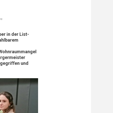
re
r in der List-
zahlbarem
im Wohnraummangel
ürgermeister
gegriffen und