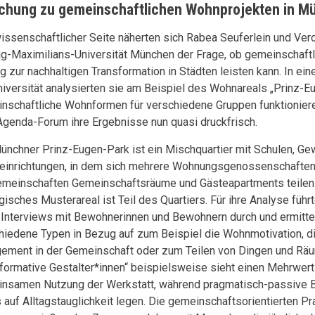
chung zu gemeinschaftlichen Wohnprojekten in M
issenschaftlicher Seite näherten sich Rabea Seuferlein und Vero
g-Maximilians-Universität München der Frage, ob gemeinschaft
ag zur nachhaltigen Transformation in Städten leisten kann. In e
niversität analysierten sie am Beispiel des Wohnareals „Prinz-E
nschaftliche Wohnformen für verschiedene Gruppen funktioniere
genda-Forum ihre Ergebnisse nun quasi druckfrisch.
ünchner Prinz-Eugen-Park ist ein Mischquartier mit Schulen, G
reinrichtungen, in dem sich mehrere Wohnungsgenossenschaften
meinschaften Gemeinschaftsräume und Gästeapartments teilen.
gisches Musterareal ist Teil des Quartiers. Für ihre Analyse führ
 Interviews mit Bewohnerinnen und Bewohnern durch und ermittel
hiedene Typen in Bezug auf zum Beispiel die Wohnmotivation, d
ement in der Gemeinschaft oder zum Teilen von Dingen und Räu
sformative Gestalter*innen“ beispielsweise sieht einen Mehrwert
nsamen Nutzung der Werkstatt, während pragmatisch-passive 
 auf Alltagstauglichkeit legen. Die gemeinschaftsorientierten Pr