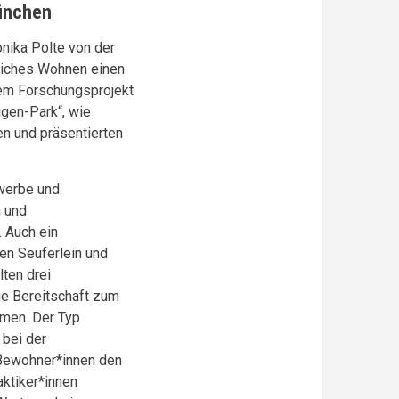
ünchen
nika Polte von der
liches Wohnen einen
inem Forschungsprojekt
ugen-Park“, wie
n und präsentierten
ewerbe und
 und
 Auch ein
ten Seuferlein und
ten drei
ie Bereitschaft zum
men. Der Typ
 bei der
Bewohner*innen den
aktiker*innen