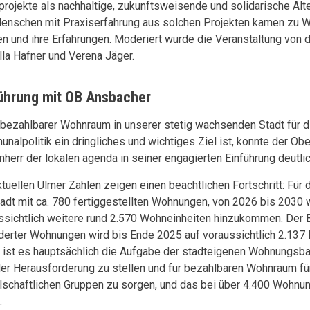
rojekte als nachhaltige, zukunftsweisende und solidarische Alte
enschen mit Praxiserfahrung aus solchen Projekten kamen zu Wor
n und ihre Erfahrungen. Moderiert wurde die Veranstaltung von d
lla Hafner und Verena Jäger.
ührung mit OB Ansbacher
bezahlbarer Wohnraum in unserer stetig wachsenden Stadt für d
nalpolitik ein dringliches und wichtiges Ziel ist, konnte der Ob
mherr der lokalen agenda in seiner engagierten Einführung deutlic
ktuellen Ulmer Zahlen zeigen einen beachtlichen Fortschritt: Für
tadt mit ca. 780 fertiggestellten Wohnungen, von 2026 bis 2030
ssichtlich weitere rund 2.570 Wohneinheiten hinzukommen. Der B
derter Wohnungen wird bis Ende 2025 auf voraussichtlich 2.137 
 ist es hauptsächlich die Aufgabe der stadteigenen Wohnungsb
der Herausforderung zu stellen und für bezahlbaren Wohnraum für
lschaftlichen Gruppen zu sorgen, und das bei über 4.400 Wohn
.