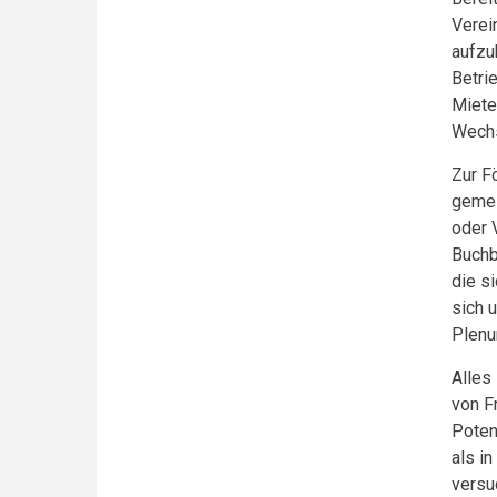
Verei
aufzu
Betri
Miete
Wechs
Zur F
gemei
oder 
Buchb
die s
sich 
Plenu
Alles
von F
Poten
als i
versu