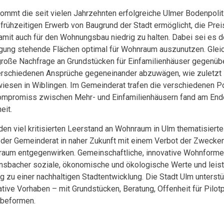
kommt die seit vielen Jahrzehnten erfolgreiche Ulmer Bodenpoliti
 frühzeitigen Erwerb von Baugrund der Stadt ermöglicht, die Pre
amit auch für den Wohnungsbau niedrig zu halten. Dabei sei es de
gung stehende Flächen optimal für Wohnraum auszunutzen. Gleic
große Nachfrage an Grundstücken für Einfamilienhäuser gegenübe
erschiedenen Ansprüche gegeneinander abzuwägen, wie zuletzt
iesen in Wiblingen. Im Gemeinderat trafen die verschiedenen Po
ompromiss zwischen Mehr- und Einfamilienhäusern fand am End
eit.
den viel kritisierten Leerstand an Wohnraum in Ulm thematisier
 der Gemeinderat in naher Zukunft mit einem Verbot der Zweck
aum entgegenwirken. Gemeinschaftliche, innovative Wohnformen
nsbacher soziale, ökonomische und ökologische Werte und leist
ag zu einer nachhaltigen Stadtentwicklung. Die Stadt Ulm unterst
ative Vorhaben – mit Grundstücken, Beratung, Offenheit für Pilot
beformen.