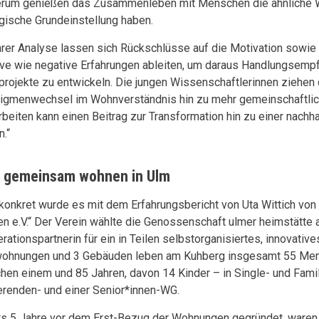
rum genießen das Zusammenleben mit Menschen die ähnliche W
gische Grundeinstellung haben.
hrer Analyse lassen sich Rückschlüsse auf die Motivation sowie 
ive wie negative Erfahrungen ableiten, um daraus Handlungsemp
rojekte zu entwickeln. Die jungen Wissenschaftlerinnen ziehen 
igmenwechsel im Wohnverständnis hin zu mehr gemeinschaftl
rbeiten kann einen Beitrag zur Transformation hin zu einer nachh
n.“
v gemeinsam wohnen in Ulm
konkret wurde es mit dem Erfahrungsbericht von Uta Wittich von
n e.V.“ Der Verein wählte die Genossenschaft ulmer heimstätte 
rationspartnerin für ein in Teilen selbstorganisiertes, innovativ
ohnungen und 3 Gebäuden leben am Kuhberg insgesamt 55 Men
hen einem und 85 Jahren, davon 14 Kinder – in Single- und Fami
erenden- und einer Senior*innen-WG.
ts 5 Jahre vor dem Erst-Bezug der Wohnungen gegründet, waren