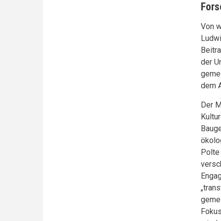
Fors
Von w
Ludwi
Beitr
der U
gemei
dem A
Der M
Kultu
Bauge
ökolo
Polte
versc
Engag
„tran
gemei
Fokus