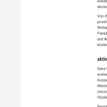
wiede
ökolo
Von i
posit
Wohnp
Parad
und A
leiste
akti
Ganz 
wohne
Koope
Mietw
zwisc
Studi
Berei