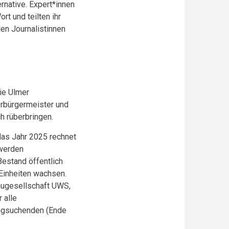
rnative. Expert*innen
t und teilten ihr
en Journalistinnen
ie Ulmer
erbürgermeister und
h rüberbringen.
 das Jahr 2025 rechnet
 werden
estand öffentlich
Einheiten wachsen.
augesellschaft UWS,
 alle
ungsuchenden (Ende