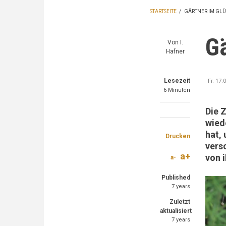
STARTSEITE
/
GÄRTNER IM GL
PFADNAVIGA
Gä
Von
I.
Hafner
Lesezeit
Fr. 17.
6 Minuten
Die Z
Share
Share
Share
wied
on
on
through
hat,
Drucken
Faceboo
Twitter
email
vers
a+
von 
a-
Published
7 years
Zuletzt
aktualisiert
7 years