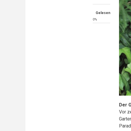
Gelesen
0%
Der G
Vor z
Garte
Parad