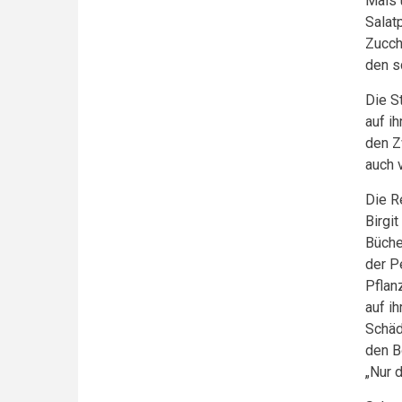
Mais 
Salat
Zucch
den s
Die S
auf i
den Z
auch 
Die R
Birgit
Büche
der P
Pflan
auf i
Schäd
den B
„Nur 