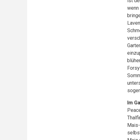
ist de
wenn 
bring
Laven
Schme
versc
Garte
einzu
blühe
Forsyt
Somme
unter
sogen
Im Ga
Peace
Thalf
Mais-
selbs