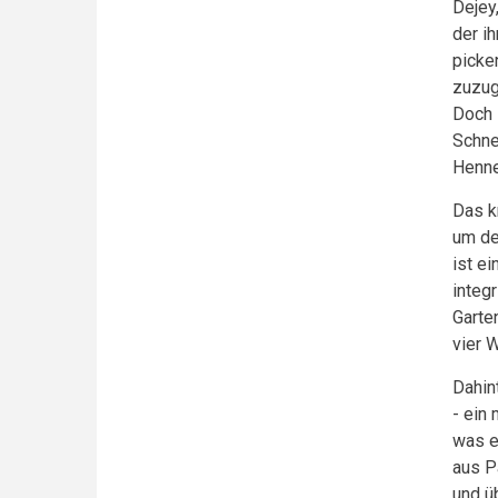
Dejey
der i
picke
zuzug
Doch 
Schne
Henne
Das k
um de
ist e
integ
Garte
vier 
Dahin
- ein
was e
aus P
und ü