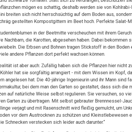
und schwarze Tomaten. Statt sich zu verdrängen, beschützen sie
pflänzchen mögen es schattig, deshalb werden sie von Kohlrabi-B
ini breiten sich nicht herrschsüchtig auf dem Boden aus, sonder
chräg gestellten Kompostgittern im Beet hoch. Perfekte Salat-M
tudentenblumen in der Beetmitte verscheuchen mit ihrem Geruch 
hre Nachbarn, die Karotten, abgesehen haben. Dabei bekommen s
wiebeln. Die Erbsen und Bohnen tragen Stickstoff in den Boden 
viele andere Pflanzen dort perfekt wachsen können.
ealität ist aber auch: Zufällig haben sich die Pflanzen hier nich
 Köhler hat sie sorgfältig arrangiert - mit dem Wissen im Kopf, da
rn angelesen hat. Die 40-jährige Ingenieurin und ihr Mann sind f
ermakultur, bei dem man den Garten so gestaltet, dass sich die m
zen auf natürliche Weise selbst regulieren. Sie versuchen, so vi
hren Garten zu übertragen. Mit selbst gebrauter Brennnessel-Ja
linge verjagt und mit Rasenschnitt wird fleißig gemulcht, um Unk
oden vor dem Austrocknen zu schützen und Kleinstlebewesen e
die Schnecken verstecken sich leider auch darunter.“