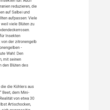
 Insekten tun. Auch
ranien reduzieren, die
hen auf Salbei und
lten aufpassen: Viele
weil viele Blüten zu
Bodendeckerrosen.
für Insekten
t von der zitronengelb
ronengelben -
gute Wahl: Den
, mit seinen
in den Blüten des
 die die Köhlers aus
 Beet, dem Mini-
Realität von etwa 30
lbst Artischocken,