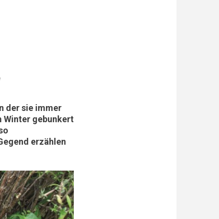
e
In der sie immer
m Winter gebunkert
 so
 Gegend erzählen