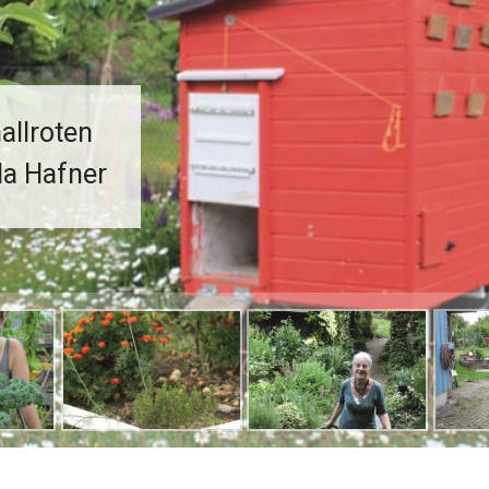
allroten
la Hafner