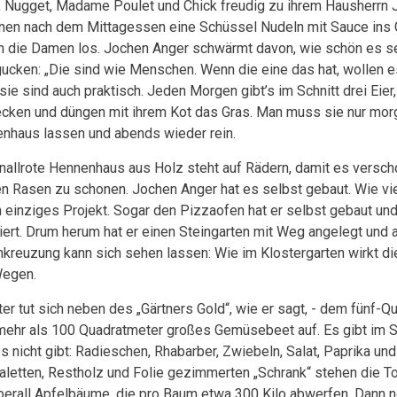
, Nugget, Madame Poulet und Chick freudig zu ihrem Hausherrn 
hnen nach dem Mittagessen eine Schüssel Nudeln mit Sauce ins Gr
n die Damen los. Jochen Anger schwärmt davon, wie schön es s
ucken: „Die sind wie Menschen. Wenn die eine das hat, wollen es
sie sind auch praktisch. Jeden Morgen gibt’s im Schnitt drei Eie
cken und düngen mit ihrem Kot das Gras. Man muss sie nur mo
nhaus lassen und abends wieder rein.
nallrote Hennenhaus aus Holz steht auf Rädern, damit es versc
n Rasen zu schonen. Jochen Anger hat es selbst gebaut. Wie viel
in einziges Projekt. Sogar den Pizzaofen hat er selbst gebaut un
riert. Drum herum hat er einen Steingarten mit Weg angelegt und 
nkreuzung kann sich sehen lassen: Wie im Klostergarten wirkt d
Wegen.
ter tut sich neben des „Gärtners Gold“, wie er sagt, - dem fünf
 mehr als 100 Quadratmeter großes Gemüsebeet auf. Es gibt im S
s nicht gibt: Radieschen, Rhabarber, Zwiebeln, Salat, Paprika und
aletten, Restholz und Folie gezimmerten „Schrank“ stehen die 
berall Apfelbäume, die pro Baum etwa 300 Kilo abwerfen. Dann no