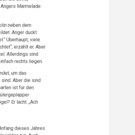
en Angers Marmelade
mpolin neben dem
ldet. Anger duckt
l.“ Überhaupt, viele
tet“, erzählt er. Aber
el. Allerdings sind
infach rechts liegen.
indet, um das
sind. Aber die sind
rten ist für den
ülergeplapper
el? Er lacht. „Ach
 Anfang dieses Jahres