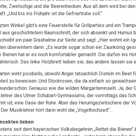
otte, Zwetschge und die Beerenhecken. Aus all dem wird bei d
ft. „Und bis ins Frühjahr ist die Gefriertruhe voll.“
tzten Winkel gibt’s eine Feuerstelle für Grillparties und ein Tra
l aus geschichtetem Baumschnitt, der sich absenkt und Humus bi
schiebt ein paar Grashalme zur Seite und sagt: „Hier wohnt ein Ige
ten überwintern darin. „Es wurde sogar schon ein Zaunkönig gesich
ie Bienen hat er es noch komfortabler gemacht. Die dürfen ins Hot
ählerisch. Das linke Holzbrett lieben sie; das andere lassen sie e
arten wirkt picobello, obwohl Anger tatsächlich Disteln im Beet f
teil zu beweisen. Und Stockrosen, die da einfach so gewachsen 
wunderschön. Genauso wie die wilden Margariteninseln. Ja, der Ga
lehrer des Ulmer Schubart-Gymnasiums, der vormittags das Sch
nt ist, eine Oase der Ruhe. Aber das Herumgezwitschere der Vög
 Der Musiklehrer hört darin wohl die „Vogelhochzeit“…
nsekten lieben
stens seit dem bayerischen Volksbegehren „Rettet die Bienen“