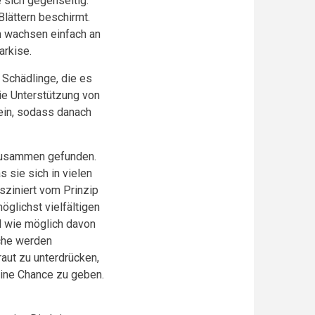
 sich gegenseitig.
lättern beschirmt.
n wachsen einfach an
arkise.
Schädlinge, die es
ie Unterstützung von
ein, sodass danach
t zusammen gefunden.
s sie sich in vielen
asziniert vom Prinzip
öglichst vielfältigen
el wie möglich davon
uche werden
raut zu unterdrücken,
ine Chance zu geben.