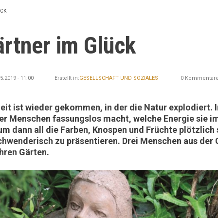
ÜCK
TION
rtner im Glück
05.2019 - 11:00
Erstellt in:
GESELLSCHAFT UND SOZIALES
0 Kommentar
eit ist wieder gekommen, in der die Natur explodiert. 
er Menschen fassungslos macht, welche Energie sie i
 um dann all die Farben, Knospen und Früchte plötzlich
k
chwenderisch zu präsentieren. Drei Menschen aus der
ihren Gärten.