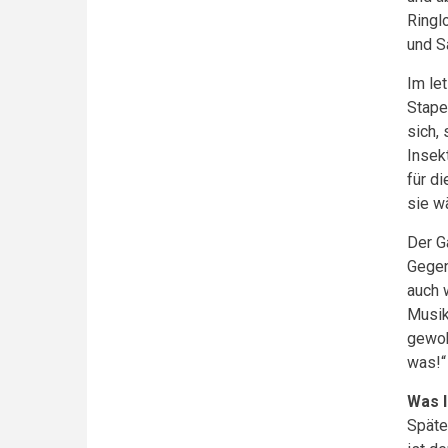
Ringl
und Sa
Im le
Stape
sich, 
Insek
für d
sie w
Der G
Gegen
auch 
Musik
gewoh
was!“
Was I
Späte