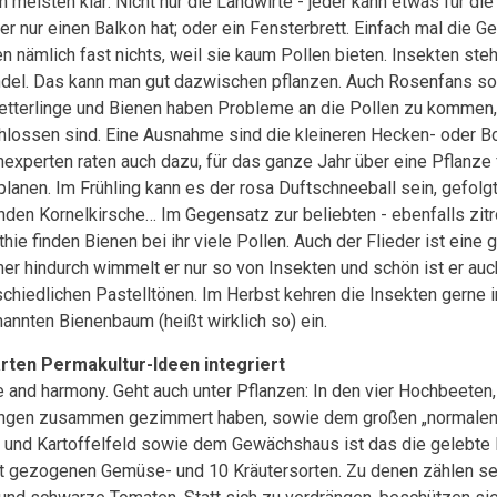
n meisten klar: Nicht nur die Landwirte - jeder kann etwas für die
er nur einen Balkon hat; oder ein Fensterbrett. Einfach mal die Ge
en nämlich fast nichts, weil sie kaum Pollen bieten. Insekten ste
del. Das kann man gut dazwischen pflanzen. Auch Rosenfans sol
tterlinge und Bienen haben Probleme an die Pollen zu kommen, 
hlossen sind. Eine Ausnahme sind die kleineren Hecken- oder 
nexperten raten auch dazu, für das ganze Jahr über eine Pflanze 
planen. Im Frühling kann es der rosa Duftschneeball sein, gefolg
nden Kornelkirsche… Im Gegensatz zur beliebten - ebenfalls zit
hie finden Bienen bei ihr viele Pollen. Auch der Flieder ist eine 
r hindurch wimmelt er nur so von Insekten und schön ist er auch
schiedlichen Pastelltönen. Im Herbst kehren die Insekten gerne 
annten Bienenbaum (heißt wirklich so) ein.
rten Permakultur-Ideen integriert
 and harmony. Geht auch unter Pflanzen: In den vier Hochbeeten,
ingen zusammen gezimmert haben, sowie dem großen „normalen“
 und Kartoffelfeld sowie dem Gewächshaus ist das die gelebte 
t gezogenen Gemüse- und 10 Kräutersorten. Zu denen zählen se