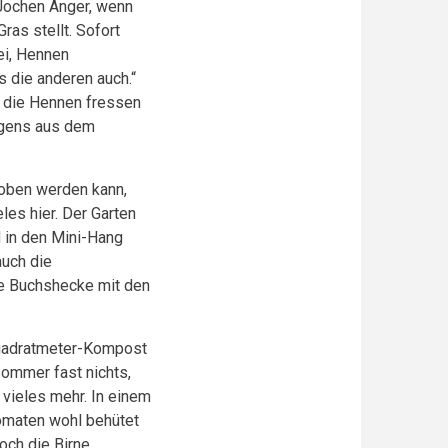
Jochen Anger, wenn
as stellt. Sofort
ei, Hennen
 die anderen auch.“
r, die Hennen fressen
rgens aus dem
hoben werden kann,
es hier. Der Garten
d in den Mini-Hang
auch die
ie Buchshecke mit den
-Quadratmeter-Kompost
ommer fast nichts,
 vieles mehr. In einem
Tomaten wohl behütet
ch die Birne,