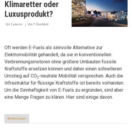
Klimaretter oder
Luxusprodukt?
Vor 2 yearsn
Von
T. Dombeck
Oft werden E-Fuels als sinnvolle Alternative zur
Elektromobilität gehandelt, da sie in konventionellen
Verbrennungsmotoren ohne größere Umbauten fossile
Kraftstoffe ersetzen können und daher einen schnelleren
Umstieg auf CO
-neutrale Mobilität versprechen. Auch die
2
Infrastruktur für flüssige Kraftstoffe ist bereits vorhanden.
Um die Sinnhaftigkeit von E-Fuels zu ergründen, sind aber
eine Menge Fragen zu klären. Hier sind einige davon.
Weiterlesen
über
E-
Fuels: