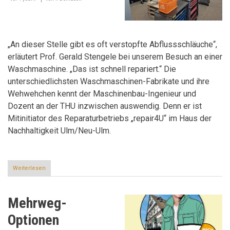
„An dieser Stelle gibt es oft verstopfte Abflussschläuche“,
erläutert Prof. Gerald Stengele bei unserem Besuch an einer
Waschmaschine. „Das ist schnell repariert.“ Die
unterschiedlichsten Waschmaschinen-Fabrikate und ihre
Wehwehchen kennt der Maschinenbau-Ingenieur und
Dozent an der THU inzwischen auswendig. Denn er ist
Mitinitiator des Reparaturbetriebs „repair4U“ im Haus der
Nachhaltigkeit Ulm/Neu-Ulm.
Weiterlesen
über
Share
Economy
statt
Mehrweg-
Kaufrausch
Optionen