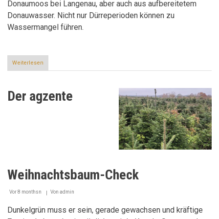
Donaumoos bei Langenau, aber auch aus aufbereitetem
Donauwasser. Nicht nur Dürreperioden können zu
Wassermangel führen.
Weiterlesen
über
Ist
noch
Wasser
Der agzente
da?
Weihnachtsbaum-Check
Vor 8 monthsn
Von
admin
Dunkelgrün muss er sein, gerade gewachsen und kräftige