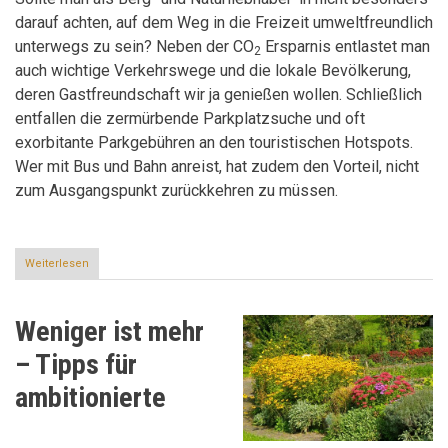
darauf achten, auf dem Weg in die Freizeit umweltfreundlich
unterwegs zu sein? Neben der CO
Ersparnis entlastet man
2
auch wichtige Verkehrswege und die lokale Bevölkerung,
deren Gastfreundschaft wir ja genießen wollen. Schließlich
entfallen die zermürbende Parkplatzsuche und oft
exorbitante Parkgebühren an den touristischen Hotspots.
Wer mit Bus und Bahn anreist, hat zudem den Vorteil, nicht
zum Ausgangspunkt zurückkehren zu müssen.
Weiterlesen
über
Entspannt
mit
Bus
Weniger ist mehr
&
Bahn
– Tipps für
in
die
ambitionierte
Freizeit
starten