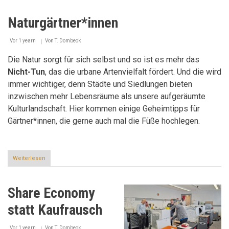
Naturgärtner*innen
Vor 1 yearn
Von
T. Dombeck
Die Natur sorgt für sich selbst und so ist es mehr das
Nicht-Tun
, das die urbane Artenvielfalt fördert. Und die wird
immer wichtiger, denn Städte und Siedlungen bieten
inzwischen mehr Lebensräume als unsere aufgeräumte
Kulturlandschaft. Hier kommen einige Geheimtipps für
Gärtner*innen, die gerne auch mal die Füße hochlegen.
Weiterlesen
über
Weniger
ist
mehr
Share Economy
–
Tipps
statt Kaufrausch
für
ambitionierte
Naturgärtner*innen
Vor 1 yearn
Von
T. Dombeck