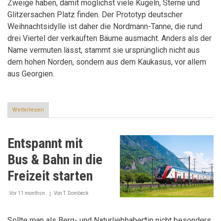
Zweige haben, damit möglichst viele Kugeln, Sterne und
Glitzersachen Platz finden. Der Prototyp deutscher
Weihnachtsidylle ist daher die Nordmann-Tanne, die rund
drei Viertel der verkauften Bäume ausmacht. Anders als der
Name vermuten lässt, stammt sie ursprünglich nicht aus
dem hohen Norden, sondern aus dem Kaukasus, vor allem
aus Georgien.
Weiterlesen
über
Der
agzente
Weihnachtsbaum-
Entspannt mit
Check
Bus & Bahn in die
Freizeit starten
Vor 11 monthsn
Von
T. Dombeck
Sollte man als Berg- und Naturliebhaber*in nicht besonders