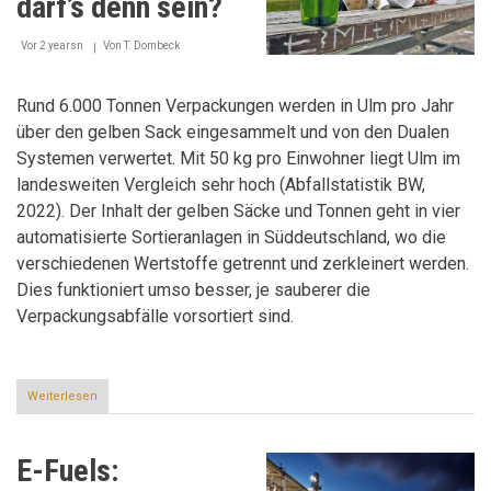
darf’s denn sein?
Vor 2 yearsn
Von
T. Dombeck
Rund 6.000 Tonnen Verpackungen werden in Ulm pro Jahr
über den gelben Sack eingesammelt und von den Dualen
Systemen verwertet. Mit 50 kg pro Einwohner liegt Ulm im
landesweiten Vergleich sehr hoch (Abfallstatistik BW,
2022). Der Inhalt der gelben Säcke und Tonnen geht in vier
automatisierte Sortieranlagen in Süddeutschland, wo die
verschiedenen Wertstoffe getrennt und zerkleinert werden.
Dies funktioniert umso besser, je sauberer die
Verpackungsabfälle vorsortiert sind.
Weiterlesen
über
Wieviel
Verpackung
darf’s
E-Fuels:
denn
sein?