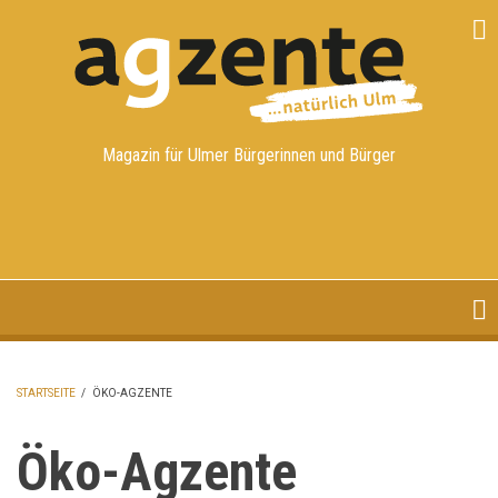
Direkt
zum
Inhalt
Magazin für Ulmer Bürgerinnen und Bürger
STARTSEITE
/
ÖKO-AGZENTE
PFADNAVIGATION
Öko-Agzente