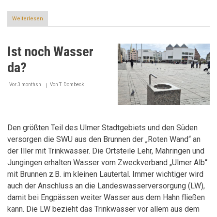
Weiterlesen
über
Nur
einen
Augenblick
Ist noch Wasser
entfernt
da?
Vor 3 monthsn
Von
T. Dombeck
Den größten Teil des Ulmer Stadtgebiets und den Süden
versorgen die SWU aus den Brunnen der „Roten Wand“ an
der Iller mit Trinkwasser. Die Ortsteile Lehr, Mähringen und
Jungingen erhalten Wasser vom Zweckverband „Ulmer Alb“
mit Brunnen z.B. im kleinen Lautertal. Immer wichtiger wird
auch der Anschluss an die Landeswasserversorgung (LW),
damit bei Engpässen weiter Wasser aus dem Hahn fließen
kann. Die LW bezieht das Trinkwasser vor allem aus dem