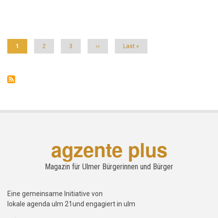
teuren
Seitennummerierung
Luxus?
Aktuelle
1
Seite
2
Seite
3
Nächste
››
Letzte
Last »
Seite
Seite
Seite
agzente plus
Magazin für Ulmer Bürgerinnen und Bürger
Eine gemeinsame Initiative von
lokale agenda ulm 21und engagiert in ulm