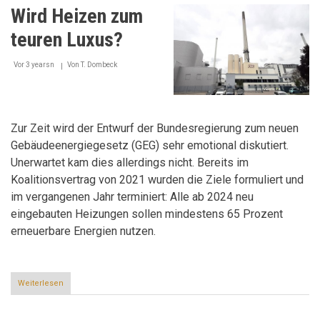
Klimaretter
Wird Heizen zum
oder
Luxusprodukt?
teuren Luxus?
Vor 3 yearsn
Von
T. Dombeck
Zur Zeit wird der Entwurf der Bundesregierung zum neuen
Gebäudeenergiegesetz (GEG) sehr emotional diskutiert.
Unerwartet kam dies allerdings nicht. Bereits im
Koalitionsvertrag von 2021 wurden die Ziele formuliert und
im vergangenen Jahr terminiert: Alle ab 2024 neu
eingebauten Heizungen sollen mindestens 65 Prozent
erneuerbare Energien nutzen.
Weiterlesen
über
Wird
Heizen
zum