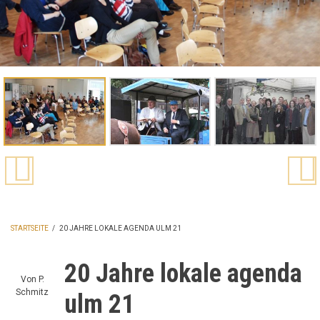
STARTSEITE
/
20 JAHRE LOKALE AGENDA ULM 21
PFADNAVIGATION
20 Jahre lokale agenda
Von
P.
Schmitz
ulm 21