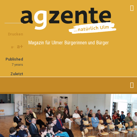
Direkt
zum
Inhalt
Share
Share
Share
on
on
through
Drucken
Facebook
Twitter
email
Magazin für Ulmer Bürgerinnen und Bürger
a+
a-
Published
7 years
Zuletzt
aktualisiert
7 years