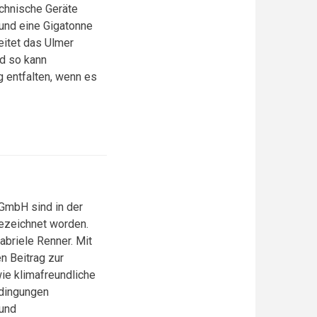
chnische Geräte
 und eine Gigatonne
eitet das Ulmer
nd so kann
g entfalten, wenn es
 GmbH sind in der
ezeichnet worden.
abriele Renner. Mit
n Beitrag zur
wie klimafreundliche
edingungen
 und