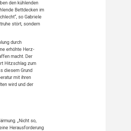
eben den kühlenden
ühlende Bettdecken im
chlecht“, so Gabriele
truhe stört, sondern
hlung durch
ine erhöhte Herz-
affen macht. Der
rt Hitzschlag zum
Aus diesem Grund
ratur mit ihren
lten wird und der
ärmung. „Nicht so,
n eine Herausforderung