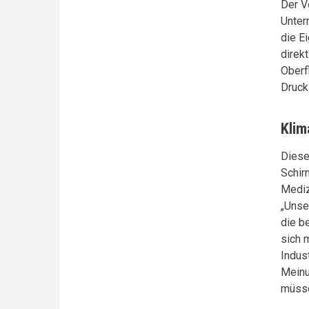
Der V
Unter
die E
direk
Oberf
Druck
Klim
Diese
Schir
Mediz
„Unse
die b
sich 
Indus
Meinu
müsse