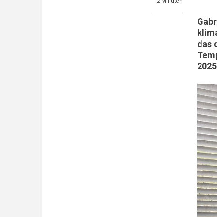
2 Minuten
Gabr
klim
das 
Temp
2025