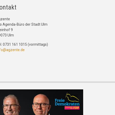
ontakt
gzente
o Agenda-Büro der Stadt Ulm
einhof 9
9073 Ulm
l. 0731 161 1015 (vormittags)
nfo@agzente.de