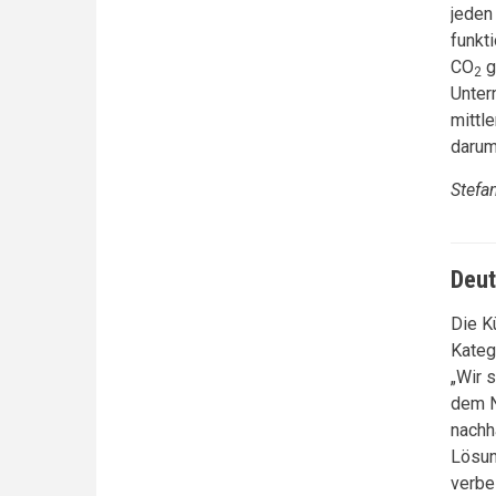
jeden
funkt
CO
g
2
Unter
mittl
darum
Stefan
Deut
Die K
Kateg
„Wir 
dem N
nachh
Lösun
verbe