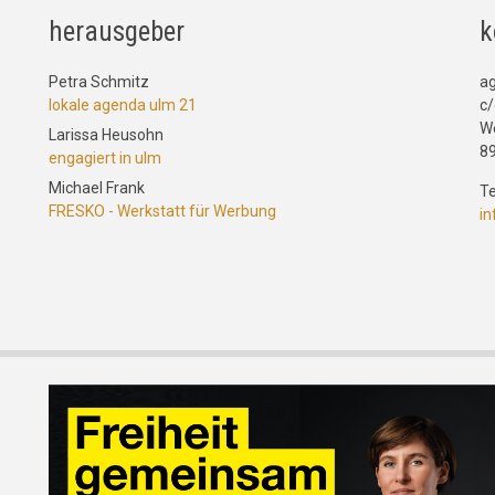
herausgeber
k
Petra Schmitz
a
lokale agenda ulm 21
c/
W
Larissa Heusohn
8
engagiert in ulm
Michael Frank
Te
FRESKO - Werkstatt für Werbung
i