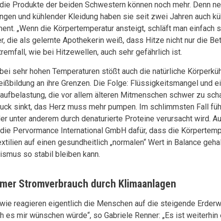
die Produkte der beiden Schwestern können noch mehr. Denn n
ngen und kühlender Kleidung haben sie seit zwei Jahren auch k
ment. „Wenn die Körpertemperatur ansteigt, schläft man einfach s
r, die als gelernte Apothekerin weiß, dass Hitze nicht nur die Bet
remfall, wie bei Hitzewellen, auch sehr gefährlich ist.
bei sehr hohen Temperaturen stößt auch die natürliche Körperkü
ißbildung an ihre Grenzen. Die Folge: Flüssigkeitsmangel und e
laufbelastung, die vor allem älteren Mitmenschen schwer zu sch
ruck sinkt, das Herz muss mehr pumpen. Im schlimmsten Fall füh
der unter anderem durch denaturierte Proteine verursacht wird. 
 die Pervormance International GmbH dafür, dass die Körpertempe
extilien auf einen gesundheitlich „normalen“ Wert in Balance geha
ismus so stabil bleiben kann.
mer Stromverbrauch durch Klimaanlagen
wie reagieren eigentlich die Menschen auf die steigende Erderw
ch es mir wünschen würde“, so Gabriele Renner: „Es ist weiterhi