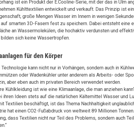
orhang ist ein Produkt der E.Cooline-Serie, mit der das in Ulm a
nehmen Kühlttextilien entwickelt und verkauft. Das Prinzip ist ein
igenschaft, große Mengen Wasser im Innern in wenigen Sekunde
t auf smarten 3D-Fasern fest zu speichern. Dabei entsteht eine
läche an Wassermolekülen, die hochaktiv verdunsten und effektiv
 bilden sich keine Wassertropfen.
aanlagen für den Körper
 Technologie kann nicht nur in Vorhängen, sondern auch in Kühlwe
mmützen oder Wadenkühler unter anderem als Arbeits- oder Sport
in, aber eben auch im privaten Bereich verwendet werden.
re Kühlkleidung ist wie eine Klimaanlage, die man anziehen kann“
ei ihren Ideen stets auf die natürlichen Kältemittel Wasser und L
mit Textilien beschäftigt, ist das Thema Nachhaltigkeit unglaublic
trie hat einen CO2-Fußabdruck von weltweit 89 Millionen Tonnen.
ng, dass Textilien nicht nur Teil des Problems, sondern auch Tei
n.“