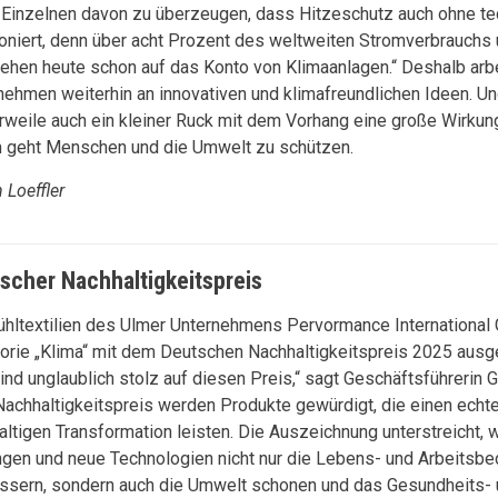
 Einzelnen davon zu überzeugen, dass Hitzeschutz auch ohne te
ioniert, denn über acht Prozent des weltweiten Stromverbrauchs
ehen heute schon auf das Konto von Klimaanlagen.“ Deshalb arb
nehmen weiterhin an innovativen und klimafreundlichen Ideen. U
erweile auch ein kleiner Ruck mit dem Vorhang eine große Wirkun
 geht Menschen und die Umwelt zu schützen.
 Loeffler
scher Nachhaltigkeitspreis
ühltextilien des Ulmer Unternehmens Pervormance International
orie „Klima“ mit dem Deutschen Nachhaltigkeitspreis 2025 ausg
sind unglaublich stolz auf diesen Preis,“ sagt Geschäftsführerin G
achhaltigkeitspreis werden Produkte gewürdigt, die einen echte
altigen Transformation leisten. Die Auszeichnung unterstreicht, 
gen und neue Technologien nicht nur die Lebens- und Arbeitsb
ssern, sondern auch die Umwelt schonen und das Gesundheits-