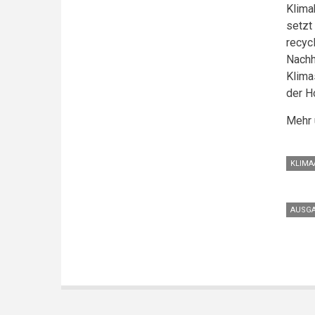
Klima
setzt
recyc
Nachh
Klima
der H
Mehr 
KLIM
AUSGA