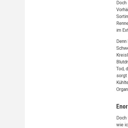
Doch 
Vorhä
Sorti
Renne
im Ext
Denn 
Schwe
Kreis
Blutd
Tod, 
sorgt
Kühlt
Organ
Enor
Doch 
wie i