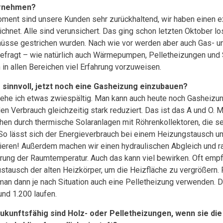
rnehmen?
ment sind unsere Kunden sehr zurückhaltend, wir haben einen e
ichnet. Alle sind verunsichert. Das ging schon letzten Oktober los
üsse gestrichen wurden. Nach wie vor werden aber auch Gas- u
efragt – wie natürlich auch Wärmepumpen, Pelletheizungen und 
 in allen Bereichen viel Erfahrung vorzuweisen.
s sinnvoll, jetzt noch eine Gasheizung einzubauen?
ehe ich etwas zwiespältig. Man kann auch heute noch Gasheizu
en Verbrauch gleichzeitig stark reduziert. Das ist das A und O. M
chen durch thermische Solaranlagen mit Röhrenkollektoren, die se
 So lässt sich der Energieverbrauch bei einem Heizungstausch u
ieren! Außerdem machen wir einen hydraulischen Abgleich und rat
rung der Raumtemperatur. Auch das kann viel bewirken. Oft empfi
ustausch der alten Heizkörper, um die Heizfläche zu vergrößern. 
man dann je nach Situation auch eine Pelletheizung verwenden. 
rund 1.200 laufen.
ukunftsfähig sind Holz- oder Pelletheizungen, wenn sie die