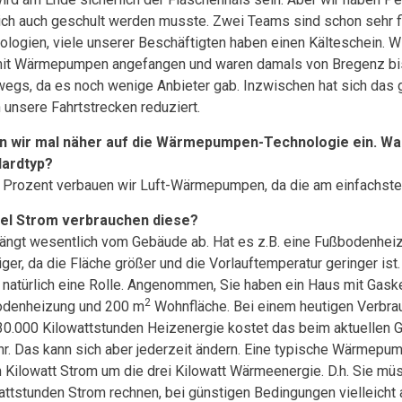
lich auch geschult werden musste. Zwei Teams sind schon sehr fi
ologien, viele unserer Beschäftigten haben einen Kälteschein. W
mit Wärmepumpen angefangen und waren damals von Bregenz bi
wegs, da es noch wenige Anbieter gab. Inzwischen hat sich das 
 unsere Fahrtstrecken reduziert.
 wir mal näher auf die Wärmepumpen-Technologie ein. Was
dardtyp?
 Prozent verbauen wir Luft-Wärmepumpen, da die am einfachsten 
el Strom verbrauchen diese?
ängt wesentlich vom Gebäude ab. Hat es z.B. eine Fußbodenheiz
iger, da die Fläche größer und die Vorlauftemperatur geringer i
t natürlich eine Rolle. Angenommen, Sie haben ein Haus mit Gask
2
denheizung und 200 m
Wohnfläche. Bei einem heutigen Verbra
30.000 Kilowattstunden Heizenergie kostet das beim aktuellen G
hr. Das kann sich aber jederzeit ändern. Eine typische Wärmepu
 Kilowatt Strom um die drei Kilowatt Wärmeenergie. D.h. Sie mü
attstunden Strom rechnen, bei günstigen Bedingungen vielleicht a