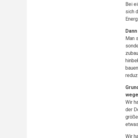
Bei e
sich 
Energ
Dann
Man s
sonde
zubau
hinbe
bauen
reduz
Grun
wege
Wir h
der D
größe
etwas
Wir h