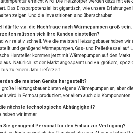
altemperatur erreicht wird. Die Heizkörper werden dazu mit elek
iert. Das Einsparpotenzial ist gigantisch, wie unsere Erfahrungen
alten zeigen. Und die Investitionen sind überschaubar.
ll dürfte v.a. die Nachfrage nach Wärmepumpen groß sein.
rzeiten müssen sich Ihre Kunden einstellen?
nd wir relativ schnell. Wie die meisten Heizungsbauer haben wir 
stellt und genügend Wärmepumpen, Gas- und Pelletkessel auf La
ische Hersteller kommen jetzt mit Wärmepumpen auf den Markt. D
e aus. Natürlich ist der Markt angespannt und v.a. größere, sp
 bis zu einem Jahr Lieferzeit.
rden die meisten Geräte hergestellt?
e große Heizungsbauer bieten eigene Wärmepumpen an, aber di
eit wird in Fernost produziert, vor allem auch die Komponenten.
die nächste technologische Abhängigkeit?
ie haben wir immer.
 Sie genügend Personal für den Einbau zur Verfügung?
ird am Ende sicherlich der Flaschenhals sein. Aber wir haben Pe