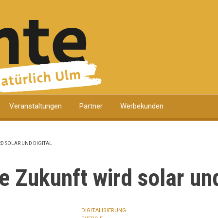
k
Veranstaltungen
Partner
Werbekunden
RD SOLAR UND DIGITAL
TION
e Zukunft wird solar und
DIGITALISIERUNG