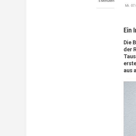
5 Minuten
Mi. 07.
Ein 
Die 
der 
Taus
erste
aus 