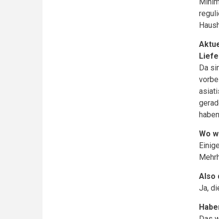
Minim
regul
Haush
Aktue
Liefe
Da si
vorbe
asiat
gerad
haben
Wo we
Einig
Mehrh
Also 
Ja, d
Haben
Das w