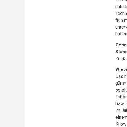
natür
Techn
früh 
unter
haben
Gehen
Stan
Zu 95
Wievi
Das h
günst
spiel
Fußbo
bzw. 
im Ja
einem
Kilow