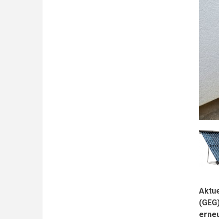
Aktue
(GEG)
erneu