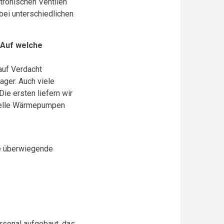
tronischen Ventilen
 bei unterschiedlichen
 Auf welche
auf Verdacht
ger. Auch viele
ie ersten liefern wir
ezielle Wärmepumpen
e überwiegende
rsonal aufgebaut, das