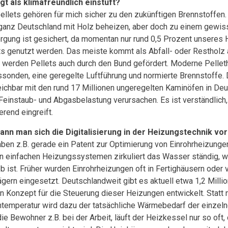
gt als klimafreundlich einstuft?
ellets gehören für mich sicher zu den zukünftigen Brennstoffen. 
 ganz Deutschland mit Holz beheizen, aber doch zu einem gewiss
rgung ist gesichert, da momentan nur rund 0,5 Prozent unseres 
ts genutzt werden. Das meiste kommt als Abfall- oder Resthol
 werden Pellets auch durch den Bund gefördert. Moderne Pelle
sonden, eine geregelte Luftführung und normierte Brennstoffe. D
eichbar mit den rund 17 Millionen ungeregelten Kaminöfen in Deu
Feinstaub- und Abgasbelastung verursachen. Es ist verständlich, 
erend eingreift.
ann man sich die Digitalisierung in der Heizungstechnik vor
aben z.B. gerade ein Patent zur Optimierung von Einrohrheizungen
n einfachen Heizungssystemen zirkuliert das Wasser ständig, w
eb ist. Früher wurden Einrohrheizungen oft in Fertighäusern oder
ägern eingesetzt. Deutschlandweit gibt es aktuell etwa 1,2 Milli
in Konzept für die Steuerung dieser Heizungen entwickelt. Statt 
temperatur wird dazu der tatsächliche Wärmebedarf der einzel
die Bewohner z.B. bei der Arbeit, läuft der Heizkessel nur so oft,