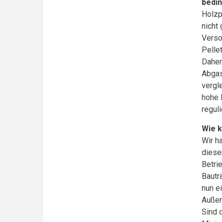
bedin
Holzp
nicht
Verso
Pelle
Daher
Abgas
vergl
hohe 
reguli
Wie k
Wir h
diese
Betri
Bautr
nun e
Außen
Sind 