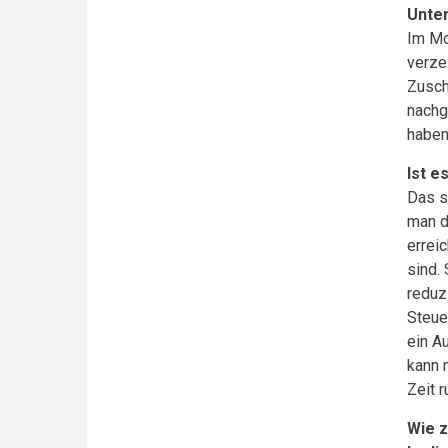
Unte
Im Mo
verze
Zusch
nachg
haben
Ist e
Das s
man d
errei
sind.
reduz
Steue
ein A
kann 
Zeit 
Wie z