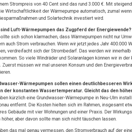
inem Strompreis von 40 Cent sind das rund 3.000 €. Mit steigen
die Wirtschaftlichkeit der Wärmepumpe automatisch, zumal wenn 
iesparmaßnahmen und Solartechnik investiert wird.
 sind Luft-Wärmepumpen das Zugpferd der Energiewende?
ollte sich schon klarmachen, dass Wärmepumpen nicht nur Umw
rn auch Strom verbrauchen. Wenn wir jetzt jedes Jahr 400.00
en, verdreifacht sich der Strombedarf. Das werden wir innerhalb
kommen. So viele Windräder und Solaranlagen können wir in der k
. Zuerst müssen wir mal unseren Konsum und den Energieverbra
ieren.
dwasser-Wärmepumpen sollen einen deutlichbesseren Wir
n der konstanten Wassertemperatur. Gleicht das den höhe
aben kürzlich eine Grundwasser-Wärmepumpe in Neu-Ulm installi
onau entfernt. Die Kosten hielten sich im Rahmen, insgesamt etw
res Gebäude mit vier Wohnungen und einer Praxis. Der Wirkungsg
 höher, aber davon sollte man sich nicht täuschen lassen.
aben das mal genau vermessen, den Stromverbrauch auf der eine