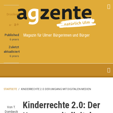
Direkt
Share
Share
Share
zum
on
on
through
Inhalt
Drucken
Facebook
Twitter
email
a+
a-
Magazin für Ulmer Bürgerinnen und Bürger
Published
6 years
Zuletzt
aktualisiert
6 years
STARTSEITE
/
KINDERRECHTE 2.0: DER UMGANG MIT DIGITALEN MEDIEN
PFADNAVIGATION
Kinderrechte 2.0: Der
Von
T.
Dombeck