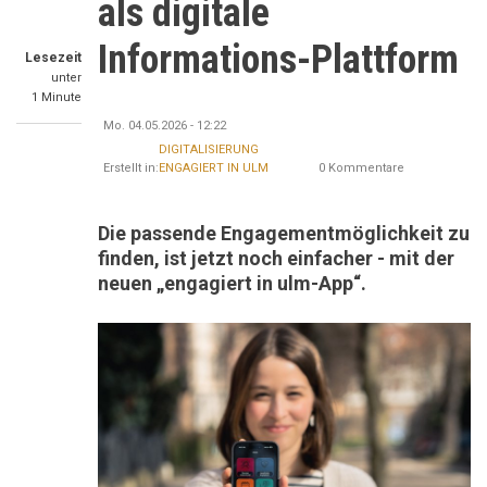
als digitale
Informations-Plattform
Lesezeit
unter
1 Minute
Mo. 04.05.2026 - 12:22
DIGITALISIERUNG
Erstellt in:
ENGAGIERT IN ULM
0 Kommentare
Die passende Engagementmöglichkeit zu
finden, ist jetzt noch einfacher - mit der
neuen „engagiert in ulm-App“.