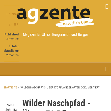
Direkt
Share
Share
Share
zum
on
on
through
Inhalt
Drucken
Facebook
Twitter
email
a+
a-
Magazin für Ulmer Bürgerinnen und Bürger
Published
3 months
Zuletzt
aktualisiert
2 months
STARTSEITE
/
WILDER NASCHPFAD - ÜBER 170 PFLANZENARTEN DOKUMENTIERT
PFADNAVIGATION
Wilder Naschpfad -
Von
P.
Schmitz