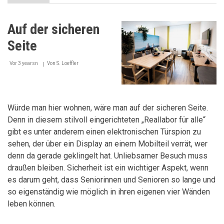
Helfen
ist
uns
Auf der sicheren
ein
Anliegen
Seite
Vor 3 yearsn
Von
S. Loeffler
Würde man hier wohnen, wäre man auf der sicheren Seite.
Denn in diesem stilvoll eingerichteten „Reallabor für alle“
gibt es unter anderem einen elektronischen Türspion zu
sehen, der über ein Display an einem Mobilteil verrät, wer
denn da gerade geklingelt hat. Unliebsamer Besuch muss
draußen bleiben. Sicherheit ist ein wichtiger Aspekt, wenn
es darum geht, dass Seniorinnen und Senioren so lange und
so eigenständig wie möglich in ihren eigenen vier Wänden
leben können.