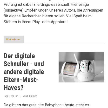
Prüfung ist dabei allerdings essenziell. Hier einige
(subjektive) Empfehlungen unseres Autors, die Anregungen
für eigene Recherchen bieten sollen. Viel Spaß beim
Stöbern in Ihrem Play- oder Appstore!
Weiterlesen
über
Digitale
Helfer
für
Der digitale
den
nachhaltigen
Schnuller - und
Alltag
andere digitale
Eltern-Must-
Haves?
Vor 3 yearsn
Von
I. Hafner
Da gibt es das gute alte Babyphon - heute steht es