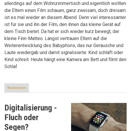
allerdings auf dem Wohnzimmertisch und eigentlich wollten
die Eltern einen Film schauen, ganz zweisam, doch dreisam
ist es mal wieder an diesem Abend. Denn viel interessanter
ist für sie und ihn der Film, den ihnen das kleine Gerät auf
dem Tisch bietet. Da hat er sich wieder kurz bewegt, der
kleine Finn-Matteo. Längst vertrauen Eltern auf die
Weiterentwicklung des Babyphons, das nur Geräusche und
Laute wiedergab und damit signalisierte: Kind schläft oder
Kind schreit. Heute hängt eine Kamera am Bett und filmt den
Schlaf.
Weiterlesen
über
Der
digitale
Schnuller
Digitalisierung -
-
und
Fluch oder
andere
digitale
Segen?
Eltern-