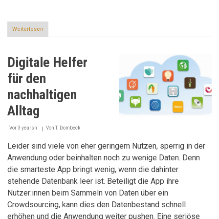
Weiterlesen
über
Auf
schnelle
Rettung
Digitale Helfer
gepeilt
für den
nachhaltigen
Alltag
Vor 3 yearsn
Von
T. Dombeck
Leider sind viele von eher geringem Nutzen, sperrig in der
Anwendung oder beinhalten noch zu wenige Daten. Denn
die smarteste App bringt wenig, wenn die dahinter
stehende Datenbank leer ist. Beteiligt die App ihre
Nutzer:innen beim Sammeln von Daten über ein
Crowdsourcing, kann dies den Datenbestand schnell
erhöhen und die Anwendung weiter pushen. Eine seriöse