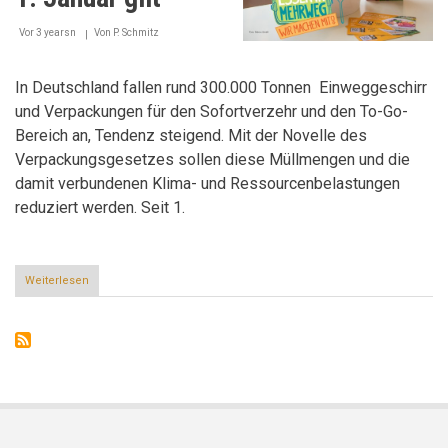
Vor 3 yearsn
Von
P. Schmitz
In Deutschland fallen rund 300.000 Tonnen Einweggeschirr
und Verpackungen für den Sofortverzehr und den To-Go-
Bereich an, Tendenz steigend. Mit der Novelle des
Verpackungsgesetzes sollen diese Müllmengen und die
damit verbundenen Klima- und Ressourcenbelastungen
reduziert werden. Seit 1.
Weiterlesen
über
Mehrweg
statt
Einweg:
Was
seit
1.
Januar
gilt