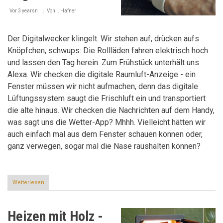
Must-
Vor 3 yearsn
Haves?
Von
I. Hafner
Der Digitalwecker klingelt. Wir stehen auf, drücken aufs
Knöpfchen, schwups: Die Rollläden fahren elektrisch hoch
und lassen den Tag herein. Zum Frühstück unterhält uns
Alexa. Wir checken die digitale Raumluft-Anzeige - ein
Fenster müssen wir nicht aufmachen, denn das digitale
Lüftungssystem saugt die Frischluft ein und transportiert
die alte hinaus. Wir checken die Nachrichten auf dem Handy,
was sagt uns die Wetter-App? Mhhh. Vielleicht hätten wir
auch einfach mal aus dem Fenster schauen können oder,
ganz verwegen, sogar mal die Nase raushalten können?
Weiterlesen
über
Digitalisierung
-
Fluch
Heizen mit Holz -
oder