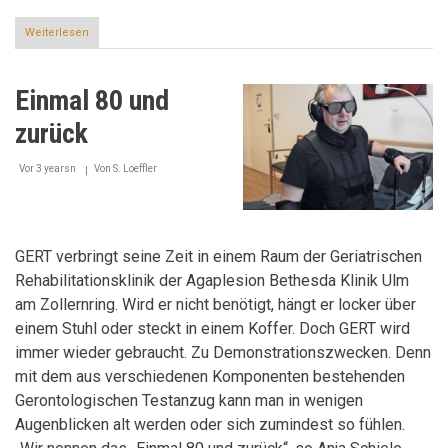
Weiterlesen
über
Auf
der
sicheren
Einmal 80 und
Seite
zurück
Vor 3 yearsn
Von
S. Loeffler
GERT verbringt seine Zeit in einem Raum der Geriatrischen
Rehabilitationsklinik der Agaplesion Bethesda Klinik Ulm
am Zollernring. Wird er nicht benötigt, hängt er locker über
einem Stuhl oder steckt in einem Koffer. Doch GERT wird
immer wieder gebraucht. Zu Demonstrationszwecken. Denn
mit dem aus verschiedenen Komponenten bestehenden
Gerontologischen Testanzug kann man in wenigen
Augenblicken alt werden oder sich zumindest so fühlen.