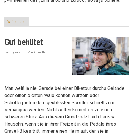
„Wir nennen das „Einmal 80 und zurück“, so Anja Schiele.
Weiterlesen
über
Einmal
80
und
Gut behütet
zurück
Vor 3 yearsn
Von
S. Loeffler
Man weiß ja nie. Gerade bei einer Biketour durchs Gelände
oder einen dichten Wald können Wurzeln oder
Schotterpisten dem geübtesten Sportler schnell zum
Verhängnis werden. Nicht selten kommt es zu einem
schweren Sturz. Aus diesem Grund setzt sich Larissa
Heusohn, wenn sie in ihrer Freizeit in die Pedale ihres
Gravel-Bikes tritt, immer einen Helm auf, der sie in