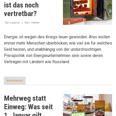
Segen?
ist das noch
vertretbar?
Vor 3 yearsn
Von
I. Hafner
Energie ist wegen des Kriegs teuer geworden. Also wollen
immer mehr Menschen überblicken, wie viel sie für welches
Geld heizen, und unabhängig von der undurchsichtigen
Preispolitik von Energieunternehmen sein sowie deren
Verträgen mit Ländern wie Russland.
Weiterlesen
über
Heizen
mit
Holz
Mehrweg statt
-
ist
Einweg: Was seit
das
noch
1. Januar gilt
vertretbar?