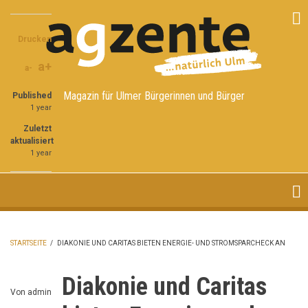
Direkt
Share
Share
Share
zum
on
on
through
Inhalt
Drucken
Facebook
Twitter
email
a+
a-
Magazin für Ulmer Bürgerinnen und Bürger
Published
1 year
Zuletzt
aktualisiert
1 year
STARTSEITE
/
DIAKONIE UND CARITAS BIETEN ENERGIE- UND STROMSPARCHECK AN
PFADNAVIGATION
Diakonie und Caritas
Von
admin