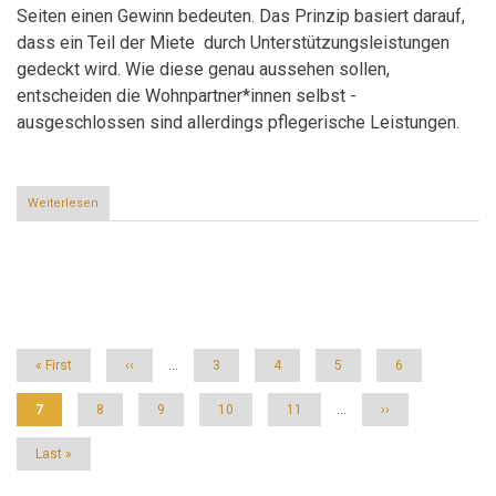
Seiten einen Gewinn bedeuten. Das Prinzip basiert darauf,
dass ein Teil der Miete durch Unterstützungsleistungen
gedeckt wird. Wie diese genau aussehen sollen,
entscheiden die Wohnpartner*innen selbst -
ausgeschlossen sind allerdings pflegerische Leistungen.
Weiterlesen
über
Wohnen
neu
Denken
-
Seitennummerierung
Neues
Projekt
der
Caritas
Erste
« First
Vorherige
‹‹
…
Seite
3
Seite
4
Seite
5
Seite
6
Seite
Seite
Aktuelle
7
Seite
8
Seite
9
Seite
10
Seite
11
…
Nächste
››
Seite
Seite
Letzte
Last »
Seite