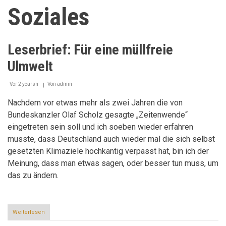
Soziales
Leserbrief: Für eine müllfreie
Ulmwelt
Vor 2 yearsn
Von
admin
Nachdem vor etwas mehr als zwei Jahren die von
Bundeskanzler Olaf Scholz gesagte „Zeitenwende“
eingetreten sein soll und ich soeben wieder erfahren
musste, dass Deutschland auch wieder mal die sich selbst
gesetzten Klimaziele hochkantig verpasst hat, bin ich der
Meinung, dass man etwas sagen, oder besser tun muss, um
das zu ändern.
Weiterlesen
über
Leserbrief: