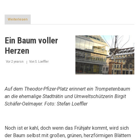
Weiterlesen
über
Zwei
Neue
im
Ein Baum voller
Team
Herzen
Vor 2 yearsn
Von
S. Loeffler
Auf dem Theodor-Pfizer-Platz erinnert ein Trompetenbaum
an die ehemalige Stadträtin und Umweltschützerin Birgit
Schäfer-Oelmayer. Foto: Stefan Loeffler
Noch ist er kahl, doch wenn das Frühjahr kommt, wird sich
der Baum selbst mit großen, grünen, herzförmigen Blättern