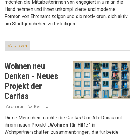
möchten die Mitarbeiterinnen von engagiert in ulm an die
Hand nehmen und ihnen unkomplizierte und moderne
Formen von Ehrenamt zeigen und sie motivieren, sich aktiv
am Stadtgeschehen zu beteiligen.
Weiterlesen
über
Aktives
Schuljahr
in
Wohnen neu
Ulm
Denken - Neues
Projekt der
Caritas
Vor 2 yearsn
Von
P. Schmitz
Diese Menschen möchte die Caritas Ulm-Alb-Donau mit
ihrem neuen Projekt
„Wohnen für Hilfe“
in
Wohnpartnerschaften zusammenbringen, die für beide