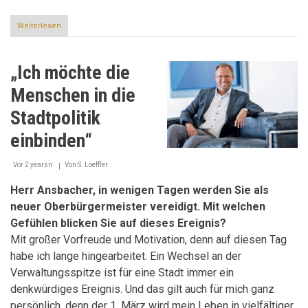
Weiterlesen
über
25
Jahre
lokale
„Ich möchte die
agenda
ulm
Menschen in die
Stadtpolitik
einbinden“
Vor 2 yearsn
Von
S. Loeffler
Herr Ansbacher, in wenigen Tagen werden Sie als
neuer Oberbürgermeister vereidigt. Mit welchen
Gefühlen blicken Sie auf dieses Ereignis?
Mit großer Vorfreude und Motivation, denn auf diesen Tag
habe ich lange hingearbeitet. Ein Wechsel an der
Verwaltungsspitze ist für eine Stadt immer ein
denkwürdiges Ereignis. Und das gilt auch für mich ganz
persönlich, denn der 1. März wird mein Leben in vielfältiger