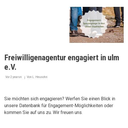
Für
eine
müllfreie
Ulmwelt
Freiwilligenagentur engagiert in ulm
e.V.
Vor 2 yearsn
Von
L. Heusohn
Sie möchten sich engagieren? Werfen Sie einen Blick in
unsere Datenbank für Engagement-Möglichkeiten oder
kommen Sie auf uns zu. Wir freuen uns.