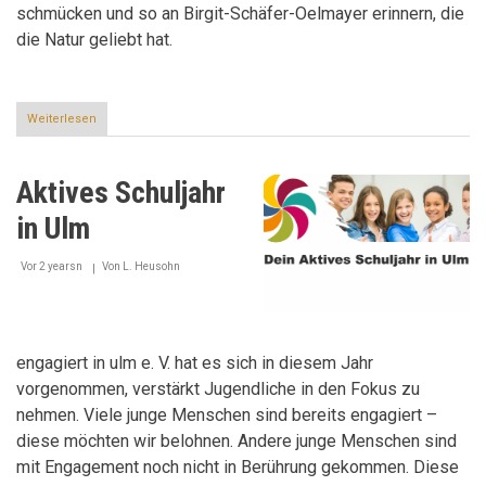
schmücken und so an Birgit-Schäfer-Oelmayer erinnern, die
die Natur geliebt hat.
Weiterlesen
über
Ein
Baum
voller
Aktives Schuljahr
Herzen
in Ulm
Vor 2 yearsn
Von
L. Heusohn
engagiert in ulm e. V. hat es sich in diesem Jahr
vorgenommen, verstärkt Jugendliche in den Fokus zu
nehmen. Viele junge Menschen sind bereits engagiert –
diese möchten wir belohnen. Andere junge Menschen sind
mit Engagement noch nicht in Berührung gekommen. Diese