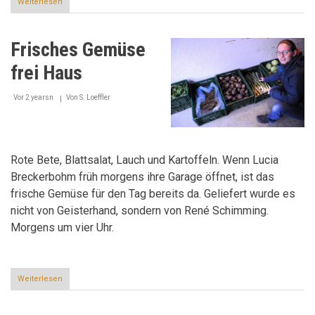
Weiterlesen
über
Ressourcen
schonen
durch
Frisches Gemüse
gemeinsame
Nutzung
frei Haus
Vor 2 yearsn
Von
S. Loeffler
Rote Bete, Blattsalat, Lauch und Kartoffeln. Wenn Lucia
Breckerbohm früh morgens ihre Garage öffnet, ist das
frische Gemüse für den Tag bereits da. Geliefert wurde es
nicht von Geisterhand, sondern von René Schimming.
Morgens um vier Uhr.
Weiterlesen
über
Frisches
Gemüse
frei