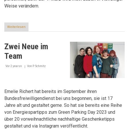
Weise verändern.
Weiterlesen
über
„Ich
möchte
die
Zwei Neue im
Menschen
in
Team
die
Stadtpolitik
einbinden“
Vor 2 yearsn
Von
P. Schmitz
Emelie Richert hat bereits im September ihren
Bundesfreiwilligendienst bei uns begonnen, sie ist 17
Jahre alt und gestaltet gerne. So hat sie bereits eine Reihe
von Energiespartipps zum Green Parking Day 2023 und
über 20 vorweihnachtliche nachhaltige Geschenketipps
gestaltet und via Instagram veröffentlicht.