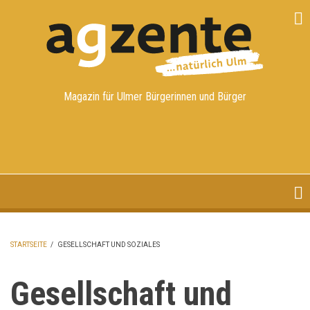
Direkt
zum
Inhalt
Magazin für Ulmer Bürgerinnen und Bürger
STARTSEITE
/
GESELLSCHAFT UND SOZIALES
PFADNAVIGATION
Gesellschaft und