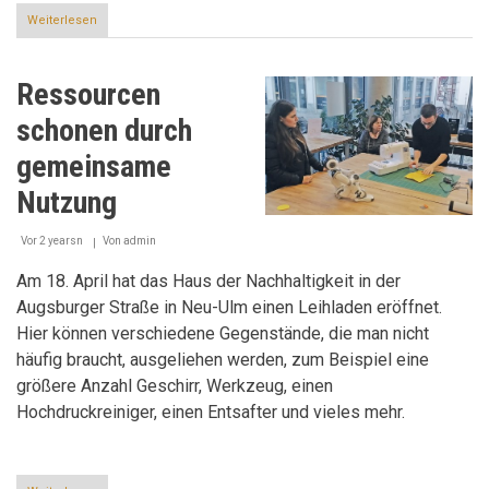
Weiterlesen
über
Freiwilligenagentur
engagiert
in
Ressourcen
ulm
e.V.
schonen durch
gemeinsame
Nutzung
Vor 2 yearsn
Von
admin
Am 18. April hat das Haus der Nachhaltigkeit in der
Augsburger Straße in Neu-Ulm einen Leihladen eröffnet.
Hier können verschiedene Gegenstände, die man nicht
häufig braucht, ausgeliehen werden, zum Beispiel eine
größere Anzahl Geschirr, Werkzeug, einen
Hochdruckreiniger, einen Entsafter und vieles mehr.